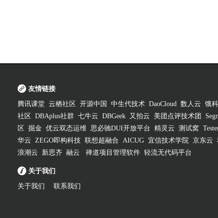
友情链接
腾讯课堂
云栖社区
开源中国
中生代技术
DaoCloud
数人云
饿
社区
DBAplus社群
七牛云
DBGeek
又拍云
美团点评技术团
Segm
区
掘金
优云双态运维
思必驰DUI开放平台
精灵云
测试窝
Test
华云
ZEGO即构科技
联想超融合
AICUG
宜信技术学院
京东云
浪潮云
新思齐
融云
禅道项目管理软件
轻流无代码平台
关于我们
关于我们
联系我们