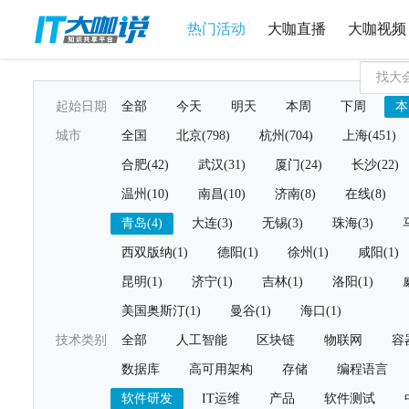
热门活动
大咖直播
大咖视频
起始日期
全部
今天
明天
本周
下周
本
城市
全国
北京(798)
杭州(704)
上海(451)
合肥(42)
武汉(31)
厦门(24)
长沙(22)
温州(10)
南昌(10)
济南(8)
在线(8)
青岛(4)
大连(3)
无锡(3)
珠海(3)
西双版纳(1)
德阳(1)
徐州(1)
咸阳(1)
昆明(1)
济宁(1)
吉林(1)
洛阳(1)
美国奥斯汀(1)
曼谷(1)
海口(1)
技术类别
全部
人工智能
区块链
物联网
容
数据库
高可用架构
存储
编程语言
软件研发
IT运维
产品
软件测试