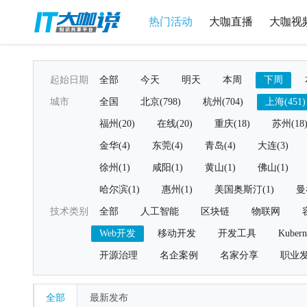
热门活动
大咖直播
大咖视
起始日期
全部
今天
明天
本周
下周
城市
全国
北京(798)
杭州(704)
上海(451)
福州(20)
在线(20)
重庆(18)
苏州(18
金华(4)
东莞(4)
青岛(4)
大连(3)
徐州(1)
咸阳(1)
黄山(1)
佛山(1)
哈尔滨(1)
惠州(1)
美国奥斯汀(1)
曼
技术类别
全部
人工智能
区块链
物联网
Web开发
移动开发
开发工具
Kubern
开源治理
名企案例
名家分享
职业
全部
最新发布