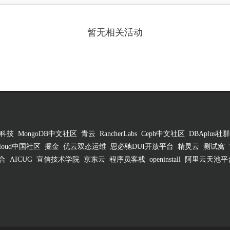
暂无相关活动
科技
MongoDB中文社区
青云
RancherLabs
Ceph中文社区
DBAplus社群
 Cloud中国社区
掘金
优云双态运维
思必驰DUI开放平台
精灵云
测试窝
合
AICUG
宜信技术学院
京东云
程序员客栈
openinstall
阿里云天池平