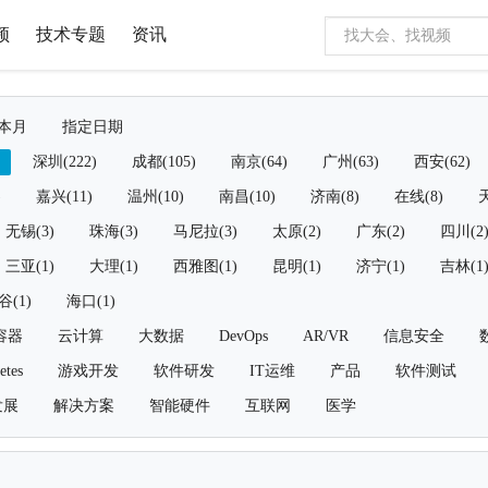
频
技术专题
资讯
本月
指定日期
深圳(222)
成都(105)
南京(64)
广州(63)
西安(62)
)
嘉兴(11)
温州(10)
南昌(10)
济南(8)
在线(8)
天
无锡(3)
珠海(3)
马尼拉(3)
太原(2)
广东(2)
四川(2
三亚(1)
大理(1)
西雅图(1)
昆明(1)
济宁(1)
吉林(1
谷(1)
海口(1)
容器
云计算
大数据
DevOps
AR/VR
信息安全
etes
游戏开发
软件研发
IT运维
产品
软件测试
发展
解决方案
智能硬件
互联网
医学