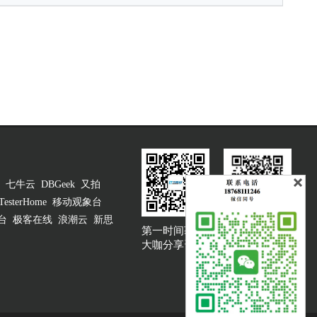
七牛云
DBGeek
又拍
TesterHome
移动观象台
台
极客在线
浪潮云
新思
第一时间获取
大咖说吐槽客服
大咖分享资讯