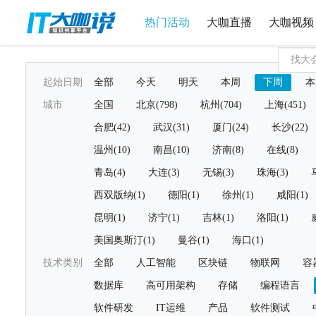
热门活动
大咖直播
大咖视频
起始日期
全部
今天
明天
本周
下周
本
城市
全国
北京(798)
杭州(704)
上海(451)
合肥(42)
武汉(31)
厦门(24)
长沙(22)
温州(10)
南昌(10)
济南(8)
在线(8)
青岛(4)
大连(3)
无锡(3)
珠海(3)
西双版纳(1)
德阳(1)
徐州(1)
咸阳(1)
昆明(1)
济宁(1)
吉林(1)
洛阳(1)
美国奥斯汀(1)
曼谷(1)
海口(1)
技术类别
全部
人工智能
区块链
物联网
容
数据库
高可用架构
存储
编程语言
软件研发
IT运维
产品
软件测试