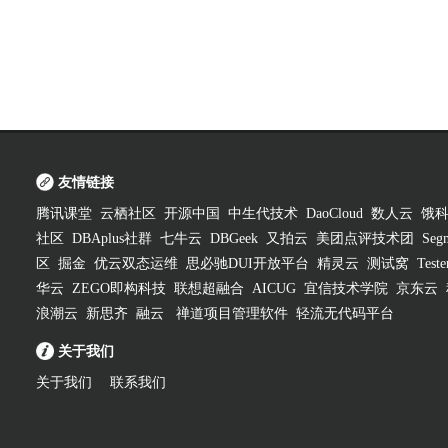
友情链接
腾讯课堂
云栖社区
开源中国
中生代技术
DaoCloud
数人云
饿
社区
DBAplus社群
七牛云
DBGeek
又拍云
美团点评技术团
Segm
区
掘金
优云双态运维
思必驰DUI开放平台
精灵云
测试窝
Test
华云
ZEGO即构科技
联想超融合
AICUG
宜信技术学院
京东云
浪潮云
新思齐
融云
禅道项目管理软件
轻流无代码平台
关于我们
关于我们
联系我们