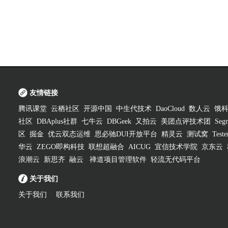
友情链接
腾讯课堂
云栖社区
开源中国
中生代技术
DaoCloud
数人云
饿
社区
DBAplus社群
七牛云
DBGeek
又拍云
美团点评技术团
Segm
区
掘金
优云双态运维
思必驰DUI开放平台
精灵云
测试窝
Test
华云
ZEGO即构科技
联想超融合
AICUG
宜信技术学院
京东云
浪潮云
新思齐
融云
禅道项目管理软件
轻流无代码平台
关于我们
关于我们
联系我们