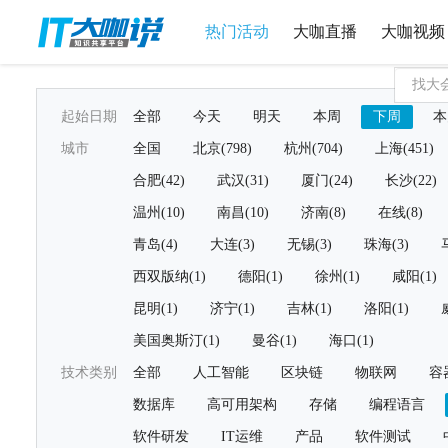
热门活动
大咖直播
大咖视频
起始日期
全部
今天
明天
本周
下周
本
城市
全国
北京(798)
杭州(704)
上海(451)
合肥(42)
武汉(31)
厦门(24)
长沙(22)
温州(10)
南昌(10)
济南(8)
在线(8)
青岛(4)
大连(3)
无锡(3)
珠海(3)
西双版纳(1)
德阳(1)
徐州(1)
咸阳(1)
昆明(1)
济宁(1)
吉林(1)
洛阳(1)
美国奥斯汀(1)
曼谷(1)
海口(1)
技术类别
全部
人工智能
区块链
物联网
容
数据库
高可用架构
存储
编程语言
软件研发
IT运维
产品
软件测试