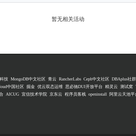
暂无相关活动
科技
MongoDB中文社区
青云
RancherLabs
Ceph中文社区
DBAplus社群
 Cloud中国社区
掘金
优云双态运维
思必驰DUI开放平台
精灵云
测试窝
合
AICUG
宜信技术学院
京东云
程序员客栈
openinstall
阿里云天池平