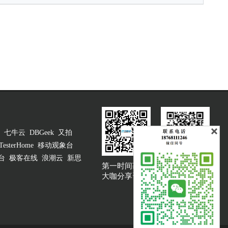
七牛云
DBGeek
又拍
TesterHome
移动观象台
台
极客在线
浪潮云
新思
第一时间获取
大咖说吐槽客服
大咖分享资讯