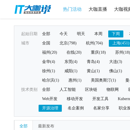
热门活动
大咖直播
大咖视
起始日期
全部
今天
明天
本周
下周
城市
全国
北京(798)
杭州(704)
上海(451)
福州(20)
在线(20)
重庆(18)
苏州(18
金华(4)
东莞(4)
青岛(4)
大连(3)
徐州(1)
咸阳(1)
黄山(1)
佛山(1)
哈尔滨(1)
惠州(1)
美国奥斯汀(1)
曼
技术类别
全部
人工智能
区块链
物联网
Web开发
移动开发
开发工具
Kubern
开源治理
名企案例
名家分享
职业
全部
最新发布