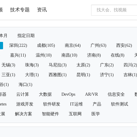
频
技术专题
资讯
本月
指定日期
深圳(222)
成都(105)
南京(64)
广州(63)
西安(62)
)
嘉兴(11)
温州(10)
南昌(10)
济南(8)
在线(8)
天
无锡(3)
珠海(3)
马尼拉(3)
太原(2)
广东(2)
四川(2
三亚(1)
大理(1)
西雅图(1)
昆明(1)
济宁(1)
吉林(1
谷(1)
海口(1)
容器
云计算
大数据
DevOps
AR/VR
信息安全
etes
游戏开发
软件研发
IT运维
产品
软件测试
发展
解决方案
智能硬件
互联网
医学