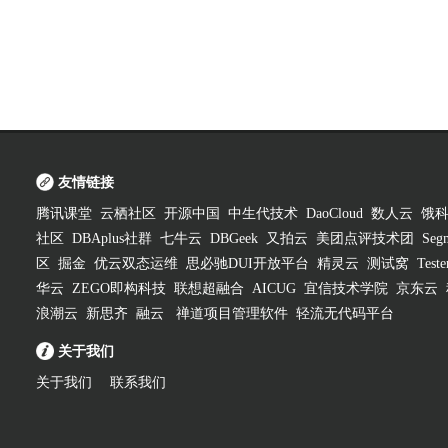
友情链接
腾讯课堂
云栖社区
开源中国
中生代技术
DaoCloud
数人云
饿
社区
DBAplus社群
七牛云
DBGeek
又拍云
美团点评技术团
Segm
区
掘金
优云双态运维
思必驰DUI开放平台
精灵云
测试窝
Test
华云
ZEGO即构科技
联想超融合
AICUG
宜信技术学院
京东云
浪潮云
新思齐
融云
禅道项目管理软件
轻流无代码平台
关于我们
关于我们
联系我们