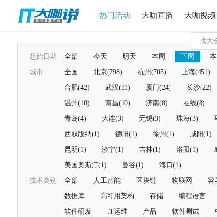
热门活动
大咖直播
大咖视频
起始日期
全部
今天
明天
本周
下周
本
城市
全国
北京(798)
杭州(705)
上海(451)
合肥(42)
武汉(31)
厦门(24)
长沙(22)
温州(10)
南昌(10)
济南(8)
在线(8)
青岛(4)
大连(3)
无锡(3)
珠海(3)
西双版纳(1)
德阳(1)
徐州(1)
咸阳(1)
昆明(1)
济宁(1)
吉林(1)
洛阳(1)
美国奥斯汀(1)
曼谷(1)
海口(1)
技术类别
全部
人工智能
区块链
物联网
容
数据库
高可用架构
存储
编程语言
软件研发
IT运维
产品
软件测试