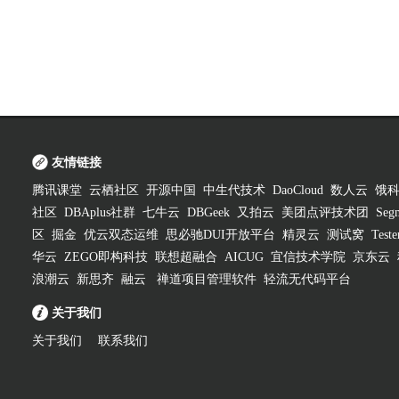
友情链接
腾讯课堂
云栖社区
开源中国
中生代技术
DaoCloud
数人云
饿
社区
DBAplus社群
七牛云
DBGeek
又拍云
美团点评技术团
Segm
区
掘金
优云双态运维
思必驰DUI开放平台
精灵云
测试窝
Test
华云
ZEGO即构科技
联想超融合
AICUG
宜信技术学院
京东云
浪潮云
新思齐
融云
禅道项目管理软件
轻流无代码平台
关于我们
关于我们
联系我们