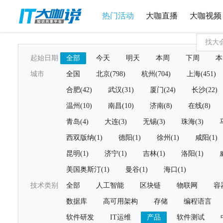
热门活动
大咖直播
大咖视频
起始日期
全部
今天
明天
本周
下周
本
城市
全国
北京(798)
杭州(704)
上海(451)
合肥(42)
武汉(31)
厦门(24)
长沙(22)
温州(10)
南昌(10)
济南(8)
在线(8)
青岛(4)
大连(3)
无锡(3)
珠海(3)
西双版纳(1)
德阳(1)
徐州(1)
咸阳(1)
昆明(1)
济宁(1)
吉林(1)
洛阳(1)
美国奥斯汀(1)
曼谷(1)
海口(1)
技术类别
全部
人工智能
区块链
物联网
容
数据库
高可用架构
存储
编程语言
软件研发
IT运维
产品
软件测试