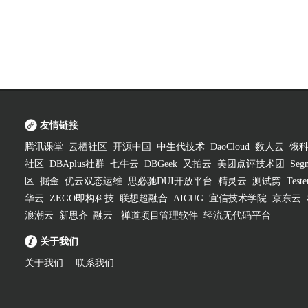
友情链接
腾讯课堂
云栖社区
开源中国
中生代技术
DaoCloud
数人云
饿
社区
DBAplus社群
七牛云
DBGeek
又拍云
美团点评技术团
Segm
区
掘金
优云双态运维
思必驰DUI开放平台
精灵云
测试窝
Test
华云
ZEGO即构科技
联想超融合
AICUG
宜信技术学院
京东云
浪潮云
新思齐
融云
禅道项目管理软件
轻流无代码平台
关于我们
关于我们
联系我们