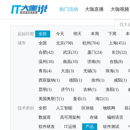
热门活动
大咖直播
大咖视频
起始日期
全部
今天
明天
本周
下周
本
城市
全国
北京(798)
杭州(704)
上海(451)
合肥(42)
武汉(31)
厦门(24)
长沙(22)
温州(10)
南昌(10)
济南(8)
在线(8)
青岛(4)
大连(3)
无锡(3)
珠海(3)
西双版纳(1)
德阳(1)
徐州(1)
咸阳(1)
昆明(1)
济宁(1)
吉林(1)
洛阳(1)
美国奥斯汀(1)
曼谷(1)
海口(1)
技术类别
全部
人工智能
区块链
物联网
容
数据库
高可用架构
存储
编程语言
软件研发
IT运维
产品
软件测试