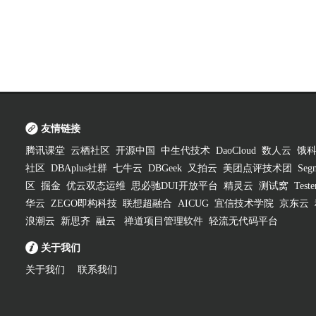
友情链接
腾讯课堂
云栖社区
开源中国
中生代技术
DaoCloud
数人云
饿
社区
DBAplus社群
七牛云
DBGeek
又拍云
美团点评技术团
Segm
区
掘金
优云双态运维
思必驰DUI开放平台
精灵云
测试窝
Test
华云
ZEGO即构科技
联想超融合
AICUG
宜信技术学院
京东云
浪潮云
新思齐
融云
禅道项目管理软件
轻流无代码平台
关于我们
关于我们
联系我们