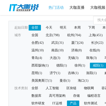
热门活动
大咖直播
大咖视频
起始日期
全部
今天
明天
本周
下周
本
城市
全国
北京(798)
杭州(704)
上海(451)
合肥(42)
武汉(31)
厦门(24)
长沙(22)
温州(10)
南昌(10)
济南(8)
在线(8)
青岛(4)
大连(3)
无锡(3)
珠海(3)
西双版纳(1)
德阳(1)
徐州(1)
咸阳(1)
昆明(1)
济宁(1)
吉林(1)
洛阳(1)
美国奥斯汀(1)
曼谷(1)
海口(1)
技术类别
全部
人工智能
区块链
物联网
容
数据库
高可用架构
存储
编程语言
软件研发
IT运维
产品
软件测试