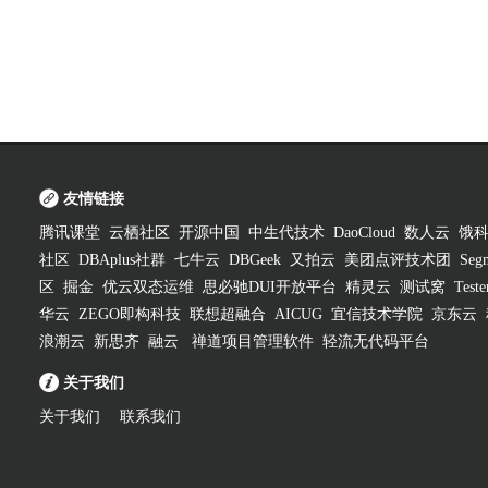
友情链接
腾讯课堂
云栖社区
开源中国
中生代技术
DaoCloud
数人云
饿
社区
DBAplus社群
七牛云
DBGeek
又拍云
美团点评技术团
Segm
区
掘金
优云双态运维
思必驰DUI开放平台
精灵云
测试窝
Test
华云
ZEGO即构科技
联想超融合
AICUG
宜信技术学院
京东云
浪潮云
新思齐
融云
禅道项目管理软件
轻流无代码平台
关于我们
关于我们
联系我们