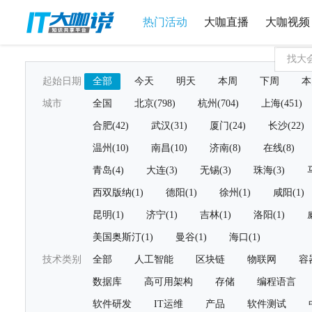
热门活动
大咖直播
大咖视频
起始日期
全部
今天
明天
本周
下周
本
城市
全国
北京(798)
杭州(704)
上海(451)
合肥(42)
武汉(31)
厦门(24)
长沙(22)
温州(10)
南昌(10)
济南(8)
在线(8)
青岛(4)
大连(3)
无锡(3)
珠海(3)
西双版纳(1)
德阳(1)
徐州(1)
咸阳(1)
昆明(1)
济宁(1)
吉林(1)
洛阳(1)
美国奥斯汀(1)
曼谷(1)
海口(1)
技术类别
全部
人工智能
区块链
物联网
容
数据库
高可用架构
存储
编程语言
软件研发
IT运维
产品
软件测试