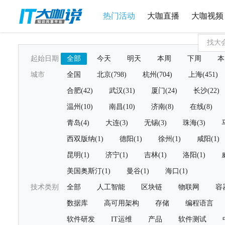
热门活动
大咖直播
大咖视频
起始日期
全部
今天
明天
本周
下周
本
城市
全国
北京(798)
杭州(704)
上海(451)
合肥(42)
武汉(31)
厦门(24)
长沙(22)
温州(10)
南昌(10)
济南(8)
在线(8)
青岛(4)
大连(3)
无锡(3)
珠海(3)
西双版纳(1)
德阳(1)
徐州(1)
咸阳(1)
昆明(1)
济宁(1)
吉林(1)
洛阳(1)
美国奥斯汀(1)
曼谷(1)
海口(1)
技术类别
全部
人工智能
区块链
物联网
容
数据库
高可用架构
存储
编程语言
软件研发
IT运维
产品
软件测试