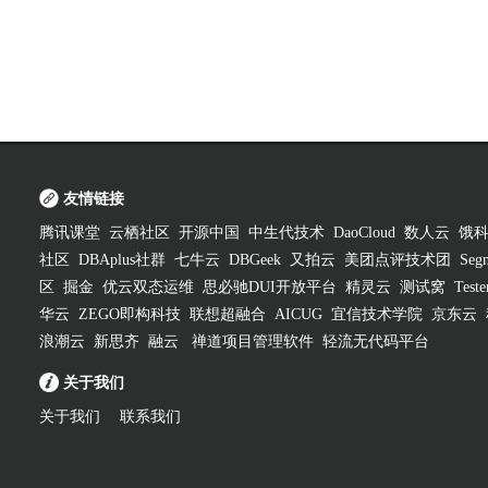
友情链接
腾讯课堂
云栖社区
开源中国
中生代技术
DaoCloud
数人云
饿
社区
DBAplus社群
七牛云
DBGeek
又拍云
美团点评技术团
Segm
区
掘金
优云双态运维
思必驰DUI开放平台
精灵云
测试窝
Test
华云
ZEGO即构科技
联想超融合
AICUG
宜信技术学院
京东云
浪潮云
新思齐
融云
禅道项目管理软件
轻流无代码平台
关于我们
关于我们
联系我们