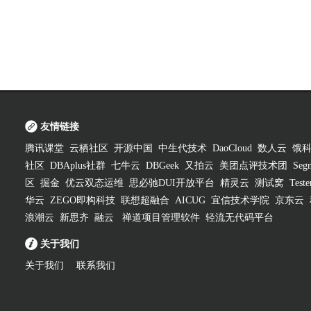
友情链接
腾讯课堂
云栖社区
开源中国
中生代技术
DaoCloud
数人云
饿
社区
DBAplus社群
七牛云
DBGeek
又拍云
美团点评技术团
Segm
区
掘金
优云双态运维
思必驰DUI开放平台
精灵云
测试窝
Test
华云
ZEGO即构科技
联想超融合
AICUG
宜信技术学院
京东云
浪潮云
新思齐
融云
禅道项目管理软件
轻流无代码平台
关于我们
关于我们
联系我们