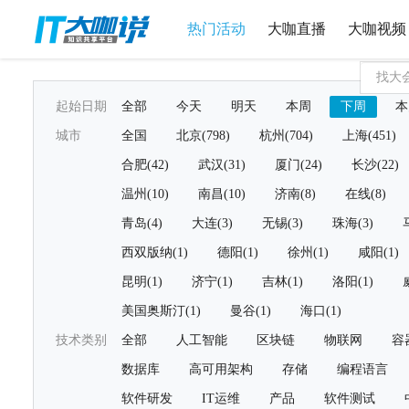
热门活动
大咖直播
大咖视频
起始日期
全部
今天
明天
本周
下周
本
城市
全国
北京(798)
杭州(704)
上海(451)
合肥(42)
武汉(31)
厦门(24)
长沙(22)
温州(10)
南昌(10)
济南(8)
在线(8)
青岛(4)
大连(3)
无锡(3)
珠海(3)
西双版纳(1)
德阳(1)
徐州(1)
咸阳(1)
昆明(1)
济宁(1)
吉林(1)
洛阳(1)
美国奥斯汀(1)
曼谷(1)
海口(1)
技术类别
全部
人工智能
区块链
物联网
容
数据库
高可用架构
存储
编程语言
软件研发
IT运维
产品
软件测试