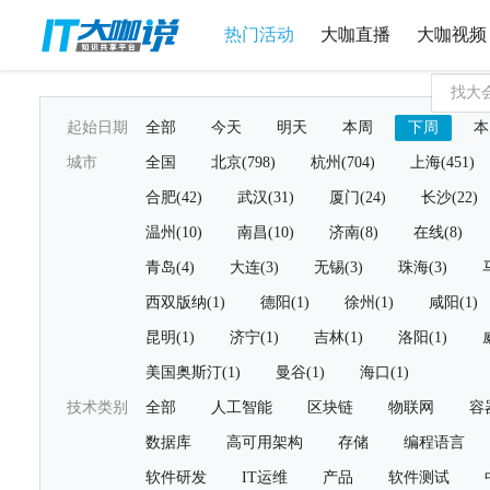
热门活动
大咖直播
大咖视频
起始日期
全部
今天
明天
本周
下周
本
城市
全国
北京(798)
杭州(704)
上海(451)
合肥(42)
武汉(31)
厦门(24)
长沙(22)
温州(10)
南昌(10)
济南(8)
在线(8)
青岛(4)
大连(3)
无锡(3)
珠海(3)
西双版纳(1)
德阳(1)
徐州(1)
咸阳(1)
昆明(1)
济宁(1)
吉林(1)
洛阳(1)
美国奥斯汀(1)
曼谷(1)
海口(1)
技术类别
全部
人工智能
区块链
物联网
容
数据库
高可用架构
存储
编程语言
软件研发
IT运维
产品
软件测试