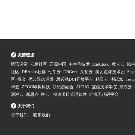
友情链接
腾讯课堂
云栖社区
开源中国
中生代技术
DaoCloud
数人云
饿
社区
DBAplus社群
七牛云
DBGeek
又拍云
美团点评技术团
Segm
区
掘金
优云双态运维
思必驰DUI开放平台
精灵云
测试窝
Test
华云
ZEGO即构科技
联想超融合
AICUG
宜信技术学院
京东云
浪潮云
新思齐
融云
禅道项目管理软件
轻流无代码平台
关于我们
关于我们
联系我们