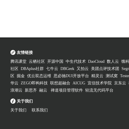
友情链接
腾讯课堂
云栖社区
开源中国
中生代技术
DaoCloud
数人云
饿
社区
DBAplus社群
七牛云
DBGeek
又拍云
美团点评技术团
Segm
区
掘金
优云双态运维
思必驰DUI开放平台
精灵云
测试窝
Test
华云
ZEGO即构科技
联想超融合
AICUG
宜信技术学院
京东云
浪潮云
新思齐
融云
禅道项目管理软件
轻流无代码平台
关于我们
关于我们
联系我们