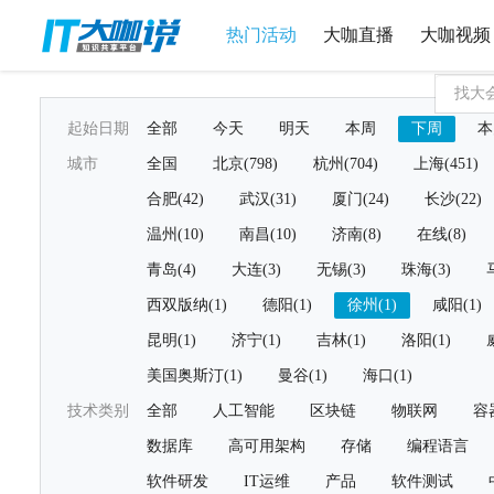
热门活动
大咖直播
大咖视频
起始日期
全部
今天
明天
本周
下周
本
城市
全国
北京(798)
杭州(704)
上海(451)
合肥(42)
武汉(31)
厦门(24)
长沙(22)
温州(10)
南昌(10)
济南(8)
在线(8)
青岛(4)
大连(3)
无锡(3)
珠海(3)
西双版纳(1)
德阳(1)
徐州(1)
咸阳(1)
昆明(1)
济宁(1)
吉林(1)
洛阳(1)
美国奥斯汀(1)
曼谷(1)
海口(1)
技术类别
全部
人工智能
区块链
物联网
容
数据库
高可用架构
存储
编程语言
软件研发
IT运维
产品
软件测试