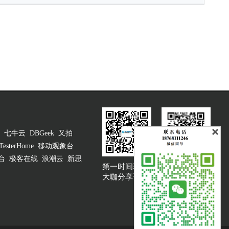
七牛云
DBGeek
又拍
TesterHome
移动观象台
台
极客在线
浪潮云
新思
第一时间获取
大咖说吐槽客服
大咖分享资讯