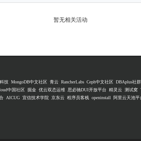
暂无相关活动
科技
MongoDB中文社区
青云
RancherLabs
Ceph中文社区
DBAplus社群
 Cloud中国社区
掘金
优云双态运维
思必驰DUI开放平台
精灵云
测试窝
合
AICUG
宜信技术学院
京东云
程序员客栈
openinstall
阿里云天池平