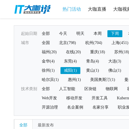
热门活动
大咖直播
大咖视
起始日期
全部
今天
明天
本周
下周
城市
全国
北京(798)
杭州(704)
上海(451)
福州(20)
在线(20)
重庆(18)
苏州(18
金华(4)
东莞(4)
青岛(4)
大连(3)
徐州(1)
咸阳(1)
黄山(1)
佛山(1)
哈尔滨(1)
惠州(1)
美国奥斯汀(1)
曼
技术类别
全部
人工智能
区块链
物联网
Web开发
移动开发
开发工具
Kubern
开源治理
名企案例
名家分享
职业
全部
最新发布