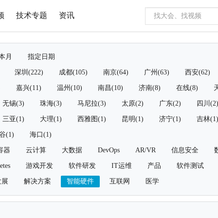
频
技术专题
资讯
本月
指定日期
深圳(222)
成都(105)
南京(64)
广州(63)
西安(62)
)
嘉兴(11)
温州(10)
南昌(10)
济南(8)
在线(8)
天
无锡(3)
珠海(3)
马尼拉(3)
太原(2)
广东(2)
四川(2
三亚(1)
大理(1)
西雅图(1)
昆明(1)
济宁(1)
吉林(1
谷(1)
海口(1)
容器
云计算
大数据
DevOps
AR/VR
信息安全
etes
游戏开发
软件研发
IT运维
产品
软件测试
发展
解决方案
智能硬件
互联网
医学