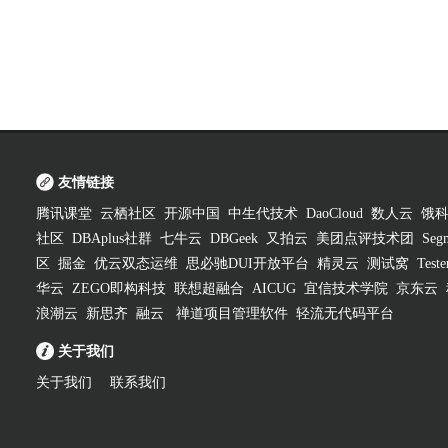
友情链接
腾讯课堂
云栖社区
开源中国
中生代技术
DaoCloud
数人云
饿
社区
DBAplus社群
七牛云
DBGeek
又拍云
美团点评技术团
Segm
区
掘金
优云双态运维
思必驰DUI开放平台
精灵云
测试窝
Test
华云
ZEGO即构科技
联想超融合
AICUG
宜信技术学院
京东云
浪潮云
新思齐
融云
禅道项目管理软件
轻流无代码平台
关于我们
关于我们
联系我们