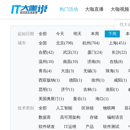
热门活动
大咖直播
大咖视频
起始日期
全部
今天
明天
本周
下周
本
城市
全国
北京(798)
杭州(704)
上海(451)
合肥(42)
武汉(31)
厦门(24)
长沙(22)
温州(10)
南昌(10)
济南(8)
在线(8)
青岛(4)
大连(3)
无锡(3)
珠海(3)
西双版纳(1)
德阳(1)
徐州(1)
咸阳(1)
昆明(1)
济宁(1)
吉林(1)
洛阳(1)
美国奥斯汀(1)
曼谷(1)
海口(1)
技术类别
全部
人工智能
区块链
物联网
容
数据库
高可用架构
存储
编程语言
软件研发
IT运维
产品
软件测试