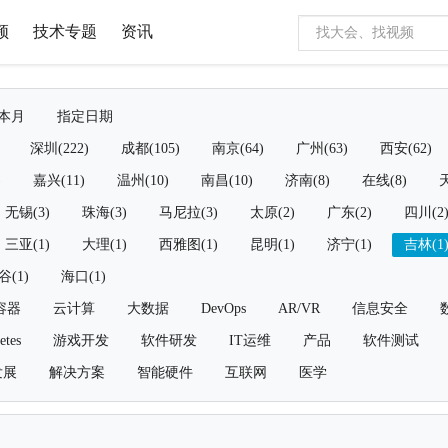
频
技术专题
资讯
本月
指定日期
深圳(222)
成都(105)
南京(64)
广州(63)
西安(62)
)
嘉兴(11)
温州(10)
南昌(10)
济南(8)
在线(8)
天
无锡(3)
珠海(3)
马尼拉(3)
太原(2)
广东(2)
四川(2
三亚(1)
大理(1)
西雅图(1)
昆明(1)
济宁(1)
吉林(1
谷(1)
海口(1)
容器
云计算
大数据
DevOps
AR/VR
信息安全
etes
游戏开发
软件研发
IT运维
产品
软件测试
发展
解决方案
智能硬件
互联网
医学