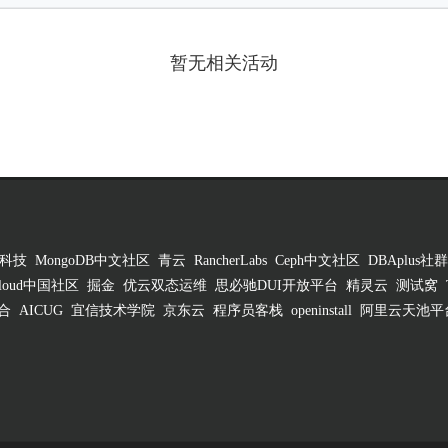
暂无相关活动
科技
MongoDB中文社区
青云
RancherLabs
Ceph中文社区
DBAplus社群
 Cloud中国社区
掘金
优云双态运维
思必驰DUI开放平台
精灵云
测试窝
合
AICUG
宜信技术学院
京东云
程序员客栈
openinstall
阿里云天池平