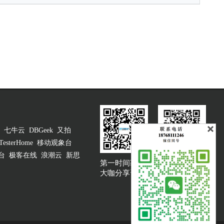
七牛云
DBGeek
又拍
TesterHome
移动观象台
台
极客在线
浪潮云
新思
第一时间获取
大咖说吐槽客服
大咖分享资讯