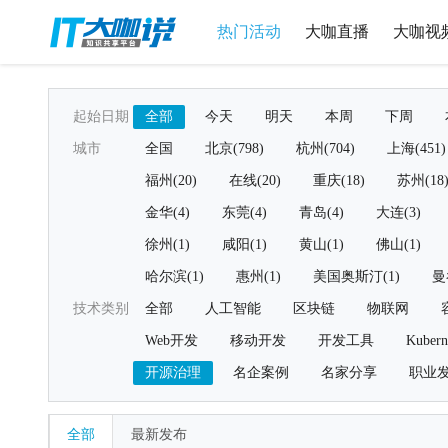
热门活动
大咖直播
大咖视
起始日期
全部
今天
明天
本周
下周
城市
全国
北京(798)
杭州(704)
上海(451)
福州(20)
在线(20)
重庆(18)
苏州(18
金华(4)
东莞(4)
青岛(4)
大连(3)
徐州(1)
咸阳(1)
黄山(1)
佛山(1)
哈尔滨(1)
惠州(1)
美国奥斯汀(1)
曼
技术类别
全部
人工智能
区块链
物联网
Web开发
移动开发
开发工具
Kubern
开源治理
名企案例
名家分享
职业
全部
最新发布