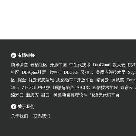
友情链接
腾讯课堂
云栖社区
开源中国
中生代技术
DaoCloud
数人云
饿
社区
DBAplus社群
七牛云
DBGeek
又拍云
美团点评技术团
Segm
区
掘金
优云双态运维
思必驰DUI开放平台
精灵云
测试窝
Test
华云
ZEGO即构科技
联想超融合
AICUG
宜信技术学院
京东云
浪潮云
新思齐
融云
禅道项目管理软件
轻流无代码平台
关于我们
关于我们
联系我们