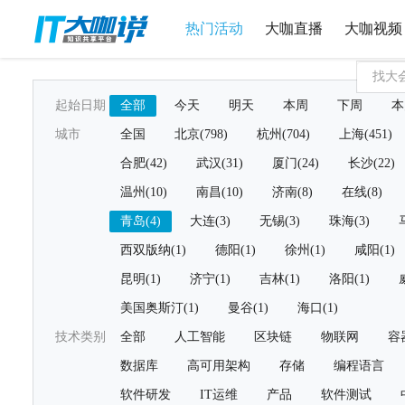
热门活动
大咖直播
大咖视频
起始日期
全部
今天
明天
本周
下周
本
城市
全国
北京(798)
杭州(704)
上海(451)
合肥(42)
武汉(31)
厦门(24)
长沙(22)
温州(10)
南昌(10)
济南(8)
在线(8)
青岛(4)
大连(3)
无锡(3)
珠海(3)
西双版纳(1)
德阳(1)
徐州(1)
咸阳(1)
昆明(1)
济宁(1)
吉林(1)
洛阳(1)
美国奥斯汀(1)
曼谷(1)
海口(1)
技术类别
全部
人工智能
区块链
物联网
容
数据库
高可用架构
存储
编程语言
软件研发
IT运维
产品
软件测试