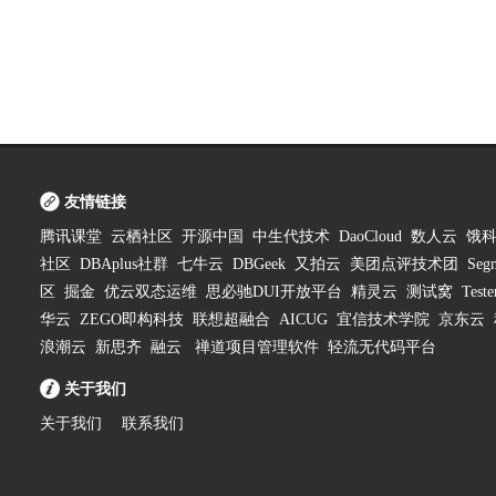
友情链接
腾讯课堂
云栖社区
开源中国
中生代技术
DaoCloud
数人云
饿
社区
DBAplus社群
七牛云
DBGeek
又拍云
美团点评技术团
Segm
区
掘金
优云双态运维
思必驰DUI开放平台
精灵云
测试窝
Test
华云
ZEGO即构科技
联想超融合
AICUG
宜信技术学院
京东云
浪潮云
新思齐
融云
禅道项目管理软件
轻流无代码平台
关于我们
关于我们
联系我们