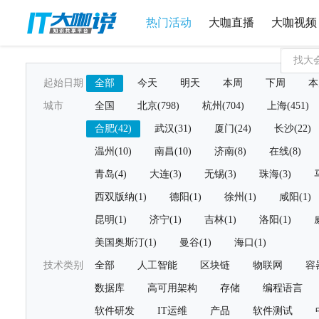
热门活动
大咖直播
大咖视频
起始日期
全部
今天
明天
本周
下周
本
城市
全国
北京(798)
杭州(704)
上海(451)
合肥(42)
武汉(31)
厦门(24)
长沙(22)
温州(10)
南昌(10)
济南(8)
在线(8)
青岛(4)
大连(3)
无锡(3)
珠海(3)
西双版纳(1)
德阳(1)
徐州(1)
咸阳(1)
昆明(1)
济宁(1)
吉林(1)
洛阳(1)
美国奥斯汀(1)
曼谷(1)
海口(1)
技术类别
全部
人工智能
区块链
物联网
容
数据库
高可用架构
存储
编程语言
软件研发
IT运维
产品
软件测试