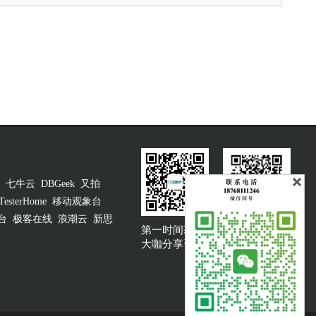
七牛云
DBGeek
又拍
TesterHome
移动观象台
台
极客在线
浪潮云
新思
第一时间获取
大咖说吐槽客服
大咖分享资讯