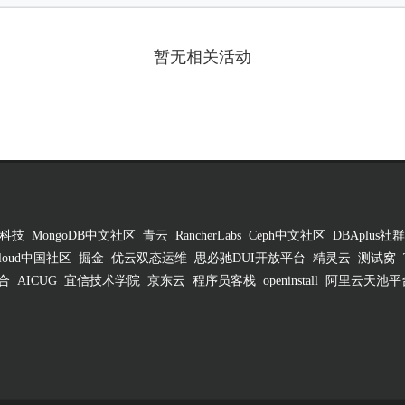
暂无相关活动
科技
MongoDB中文社区
青云
RancherLabs
Ceph中文社区
DBAplus社群
 Cloud中国社区
掘金
优云双态运维
思必驰DUI开放平台
精灵云
测试窝
合
AICUG
宜信技术学院
京东云
程序员客栈
openinstall
阿里云天池平