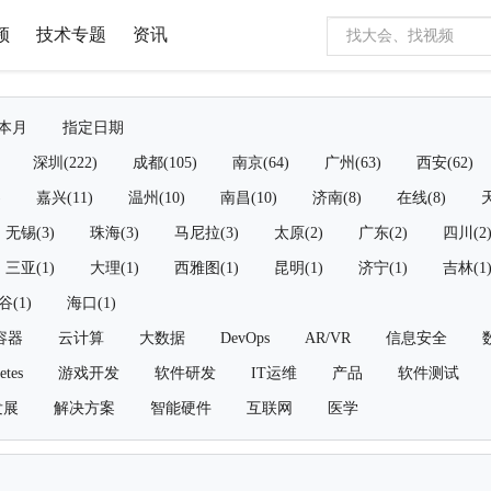
频
技术专题
资讯
本月
指定日期
深圳(222)
成都(105)
南京(64)
广州(63)
西安(62)
)
嘉兴(11)
温州(10)
南昌(10)
济南(8)
在线(8)
天
无锡(3)
珠海(3)
马尼拉(3)
太原(2)
广东(2)
四川(2
三亚(1)
大理(1)
西雅图(1)
昆明(1)
济宁(1)
吉林(1
谷(1)
海口(1)
容器
云计算
大数据
DevOps
AR/VR
信息安全
etes
游戏开发
软件研发
IT运维
产品
软件测试
发展
解决方案
智能硬件
互联网
医学