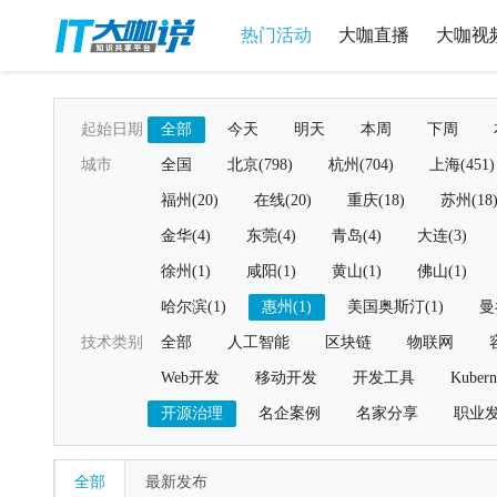
热门活动
大咖直播
大咖视
起始日期
全部
今天
明天
本周
下周
城市
全国
北京(798)
杭州(704)
上海(451)
福州(20)
在线(20)
重庆(18)
苏州(18
金华(4)
东莞(4)
青岛(4)
大连(3)
徐州(1)
咸阳(1)
黄山(1)
佛山(1)
哈尔滨(1)
惠州(1)
美国奥斯汀(1)
曼
技术类别
全部
人工智能
区块链
物联网
Web开发
移动开发
开发工具
Kubern
开源治理
名企案例
名家分享
职业
全部
最新发布