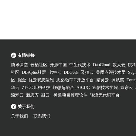
友情链接
腾讯课堂
云栖社区
开源中国
中生代技术
DaoCloud
数人云
饿
社区
DBAplus社群
七牛云
DBGeek
又拍云
美团点评技术团
Segm
区
掘金
优云双态运维
思必驰DUI开放平台
精灵云
测试窝
Test
华云
ZEGO即构科技
联想超融合
AICUG
宜信技术学院
京东云
浪潮云
新思齐
融云
禅道项目管理软件
轻流无代码平台
关于我们
关于我们
联系我们