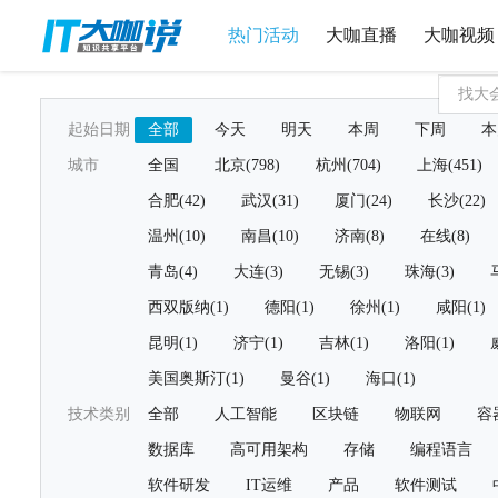
热门活动
大咖直播
大咖视频
起始日期
全部
今天
明天
本周
下周
本
城市
全国
北京(798)
杭州(704)
上海(451)
合肥(42)
武汉(31)
厦门(24)
长沙(22)
温州(10)
南昌(10)
济南(8)
在线(8)
青岛(4)
大连(3)
无锡(3)
珠海(3)
西双版纳(1)
德阳(1)
徐州(1)
咸阳(1)
昆明(1)
济宁(1)
吉林(1)
洛阳(1)
美国奥斯汀(1)
曼谷(1)
海口(1)
技术类别
全部
人工智能
区块链
物联网
容
数据库
高可用架构
存储
编程语言
软件研发
IT运维
产品
软件测试