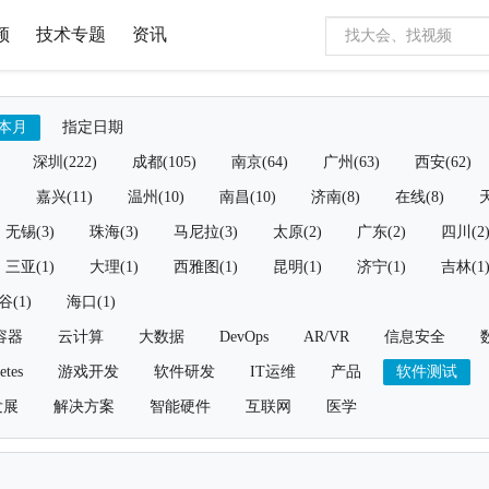
频
技术专题
资讯
本月
指定日期
深圳(222)
成都(105)
南京(64)
广州(63)
西安(62)
)
嘉兴(11)
温州(10)
南昌(10)
济南(8)
在线(8)
天
无锡(3)
珠海(3)
马尼拉(3)
太原(2)
广东(2)
四川(2
三亚(1)
大理(1)
西雅图(1)
昆明(1)
济宁(1)
吉林(1
谷(1)
海口(1)
容器
云计算
大数据
DevOps
AR/VR
信息安全
etes
游戏开发
软件研发
IT运维
产品
软件测试
发展
解决方案
智能硬件
互联网
医学