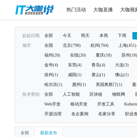
热门活动
大咖直播
大咖视
起始日期
全部
今天
明天
本周
下周
城市
全国
北京(798)
杭州(704)
上海(451)
福州(20)
在线(20)
重庆(18)
苏州(18
金华(4)
东莞(4)
青岛(4)
大连(3)
徐州(1)
咸阳(1)
黄山(1)
佛山(1)
哈尔滨(1)
惠州(1)
美国奥斯汀(1)
曼
技术类别
全部
人工智能
区块链
物联网
Web开发
移动开发
开发工具
Kubern
开源治理
名企案例
名家分享
职业
全部
最新发布