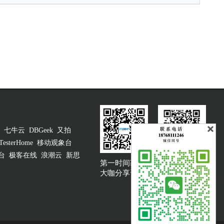
七牛云
DBGeek
又拍
TesterHome
移动观象台
台
极客在线
浪潮云
新思
第一时间获取
大咖说吐槽客服
大咖分享资讯