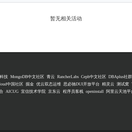
暂无相关活动
科技
MongoDB中文社区
青云
RancherLabs
Ceph中文社区
DBAplus社群
 Cloud中国社区
掘金
优云双态运维
思必驰DUI开放平台
精灵云
测试窝
合
AICUG
宜信技术学院
京东云
程序员客栈
openinstall
阿里云天池平