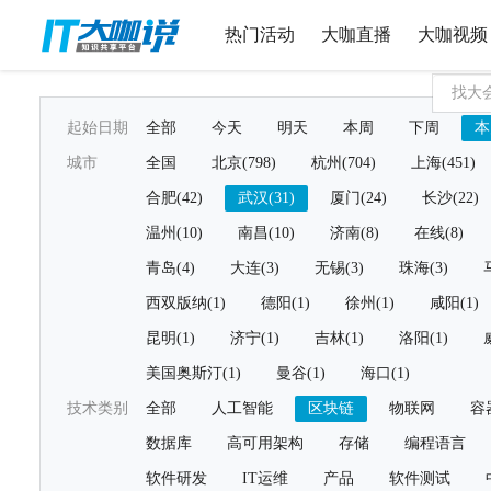
热门活动
大咖直播
大咖视频
起始日期
全部
今天
明天
本周
下周
本
城市
全国
北京(798)
杭州(704)
上海(451)
合肥(42)
武汉(31)
厦门(24)
长沙(22)
温州(10)
南昌(10)
济南(8)
在线(8)
青岛(4)
大连(3)
无锡(3)
珠海(3)
西双版纳(1)
德阳(1)
徐州(1)
咸阳(1)
昆明(1)
济宁(1)
吉林(1)
洛阳(1)
美国奥斯汀(1)
曼谷(1)
海口(1)
技术类别
全部
人工智能
区块链
物联网
容
数据库
高可用架构
存储
编程语言
软件研发
IT运维
产品
软件测试