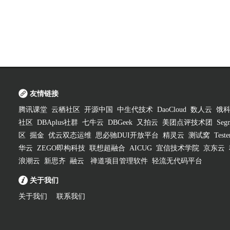
友情链接
腾讯课堂
云栖社区
开源中国
中生代技术
DaoCloud
数人云
饿
社区
DBAplus社群
七牛云
DBGeek
又拍云
美团点评技术团
Segm
区
掘金
优云双态运维
思必驰DUI开放平台
精灵云
测试窝
Test
华云
ZEGO即构科技
联想超融合
AICUG
宜信技术学院
京东云
浪潮云
新思齐
融云
禅道项目管理软件
轻流无代码平台
关于我们
关于我们
联系我们