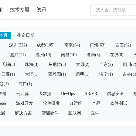
频
技术专题
资讯
本月
指定日期
深圳(222)
成都(105)
南京(64)
广州(63)
西安(62)
)
嘉兴(11)
温州(10)
南昌(10)
济南(8)
在线(8)
天
无锡(3)
珠海(3)
马尼拉(3)
太原(2)
广东(2)
四川(2
三亚(1)
大理(1)
西雅图(1)
昆明(1)
济宁(1)
吉林(1
谷(1)
海口(1)
容器
云计算
大数据
DevOps
AR/VR
信息安全
etes
游戏开发
软件研发
IT运维
产品
软件测试
发展
解决方案
智能硬件
互联网
医学