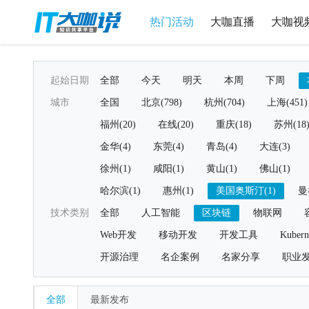
热门活动
大咖直播
大咖视
起始日期
全部
今天
明天
本周
下周
城市
全国
北京(798)
杭州(704)
上海(451)
福州(20)
在线(20)
重庆(18)
苏州(18
金华(4)
东莞(4)
青岛(4)
大连(3)
徐州(1)
咸阳(1)
黄山(1)
佛山(1)
哈尔滨(1)
惠州(1)
美国奥斯汀(1)
曼
技术类别
全部
人工智能
区块链
物联网
Web开发
移动开发
开发工具
Kubern
开源治理
名企案例
名家分享
职业
全部
最新发布