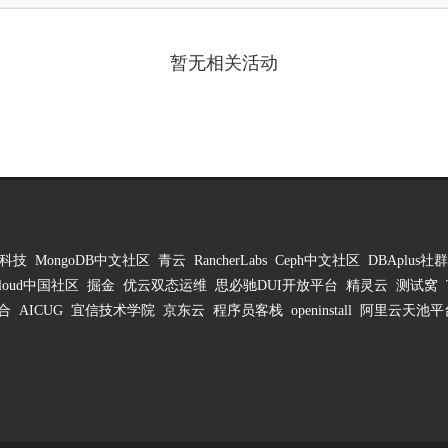
暂无相关活动
科技
MongoDB中文社区
青云
RancherLabs
Ceph中文社区
DBAplus社群
 Cloud中国社区
掘金
优云双态运维
思必驰DUI开放平台
精灵云
测试窝
合
AICUG
宜信技术学院
京东云
程序员客栈
openinstall
阿里云天池平