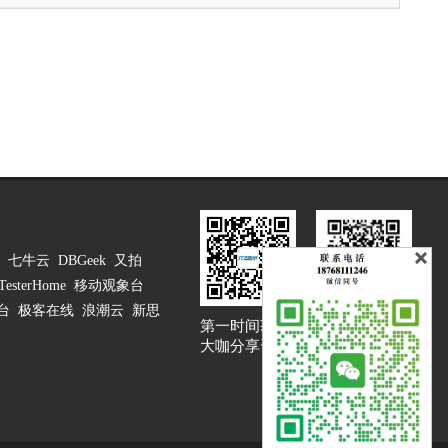
七牛云
DBGeek
又拍
TesterHome
移动观象台
台
极客在线
浪潮云
新思
第一时间获取
大咖说吐槽客服
大咖分享资讯