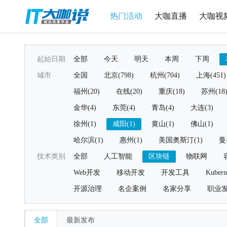
热门活动
大咖直播
大咖视
起始日期
全部
今天
明天
本周
下周
城市
全国
北京(798)
杭州(704)
上海(451)
福州(20)
在线(20)
重庆(18)
苏州(18
金华(4)
东莞(4)
青岛(4)
大连(3)
徐州(1)
咸阳(1)
黄山(1)
佛山(1)
哈尔滨(1)
惠州(1)
美国奥斯汀(1)
曼
技术类别
全部
人工智能
区块链
物联网
Web开发
移动开发
开发工具
Kubern
开源治理
名企案例
名家分享
职业
全部
最新发布