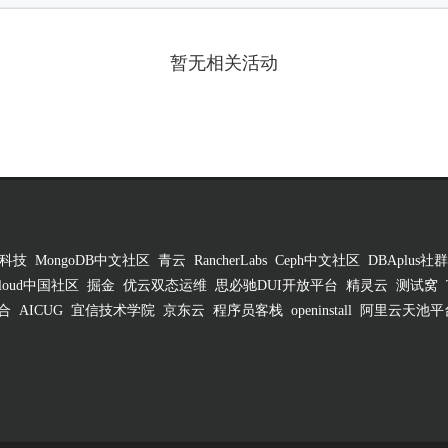
暂无相关活动
科技
MongoDB中文社区
青云
RancherLabs
Ceph中文社区
DBAplus社群
 Cloud中国社区
掘金
优云双态运维
思必驰DUI开放平台
精灵云
测试窝
合
AICUG
宜信技术学院
京东云
程序员客栈
openinstall
阿里云天池平