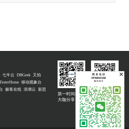
七牛云
DBGeek
又拍
TesterHome
移动观象台
台
极客在线
浪潮云
新思
第一时间获取
大咖说吐槽客服
大咖分享资讯