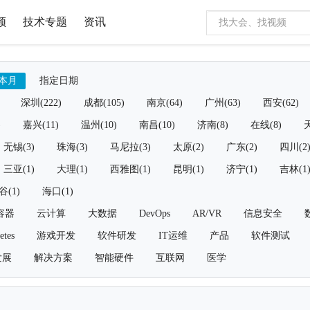
频
技术专题
资讯
本月
指定日期
深圳(222)
成都(105)
南京(64)
广州(63)
西安(62)
)
嘉兴(11)
温州(10)
南昌(10)
济南(8)
在线(8)
天
无锡(3)
珠海(3)
马尼拉(3)
太原(2)
广东(2)
四川(2
三亚(1)
大理(1)
西雅图(1)
昆明(1)
济宁(1)
吉林(1
谷(1)
海口(1)
容器
云计算
大数据
DevOps
AR/VR
信息安全
etes
游戏开发
软件研发
IT运维
产品
软件测试
发展
解决方案
智能硬件
互联网
医学