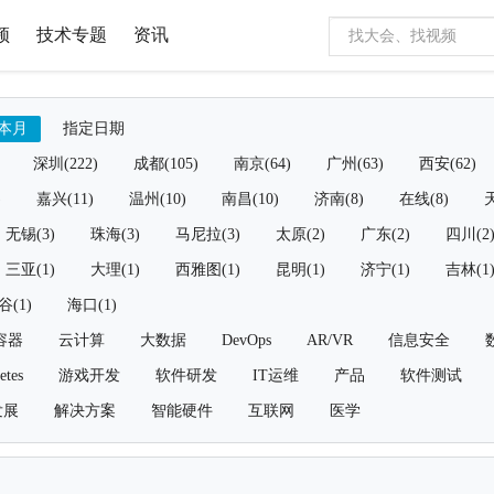
频
技术专题
资讯
本月
指定日期
深圳(222)
成都(105)
南京(64)
广州(63)
西安(62)
)
嘉兴(11)
温州(10)
南昌(10)
济南(8)
在线(8)
天
无锡(3)
珠海(3)
马尼拉(3)
太原(2)
广东(2)
四川(2
三亚(1)
大理(1)
西雅图(1)
昆明(1)
济宁(1)
吉林(1
谷(1)
海口(1)
容器
云计算
大数据
DevOps
AR/VR
信息安全
etes
游戏开发
软件研发
IT运维
产品
软件测试
发展
解决方案
智能硬件
互联网
医学