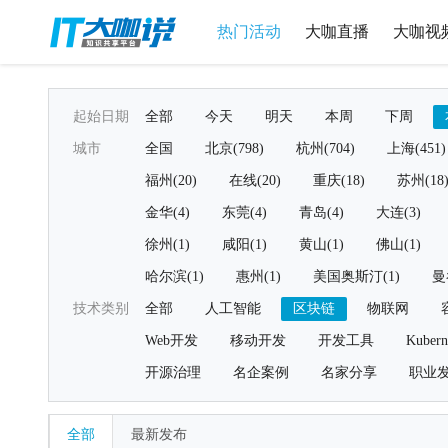
热门活动
大咖直播
大咖视
起始日期
全部
今天
明天
本周
下周
城市
全国
北京(798)
杭州(704)
上海(451)
福州(20)
在线(20)
重庆(18)
苏州(18
金华(4)
东莞(4)
青岛(4)
大连(3)
徐州(1)
咸阳(1)
黄山(1)
佛山(1)
哈尔滨(1)
惠州(1)
美国奥斯汀(1)
曼
技术类别
全部
人工智能
区块链
物联网
Web开发
移动开发
开发工具
Kubern
开源治理
名企案例
名家分享
职业
全部
最新发布