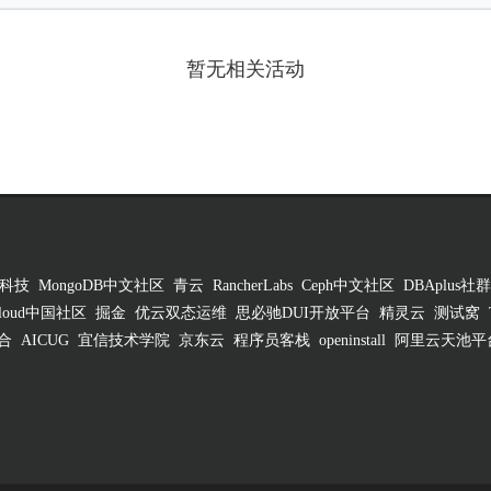
暂无相关活动
科技
MongoDB中文社区
青云
RancherLabs
Ceph中文社区
DBAplus社群
 Cloud中国社区
掘金
优云双态运维
思必驰DUI开放平台
精灵云
测试窝
合
AICUG
宜信技术学院
京东云
程序员客栈
openinstall
阿里云天池平