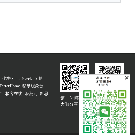
七牛云
DBGeek
又拍
TesterHome
移动观象台
台
极客在线
浪潮云
新思
第一时间获取
大咖说吐槽客服
大咖分享资讯