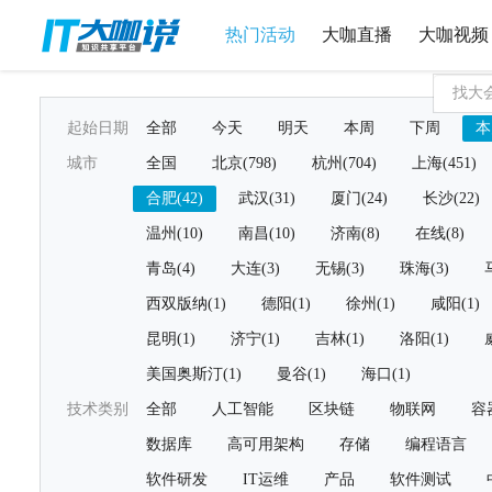
热门活动
大咖直播
大咖视频
起始日期
全部
今天
明天
本周
下周
本
城市
全国
北京(798)
杭州(704)
上海(451)
合肥(42)
武汉(31)
厦门(24)
长沙(22)
温州(10)
南昌(10)
济南(8)
在线(8)
青岛(4)
大连(3)
无锡(3)
珠海(3)
西双版纳(1)
德阳(1)
徐州(1)
咸阳(1)
昆明(1)
济宁(1)
吉林(1)
洛阳(1)
美国奥斯汀(1)
曼谷(1)
海口(1)
技术类别
全部
人工智能
区块链
物联网
容
数据库
高可用架构
存储
编程语言
软件研发
IT运维
产品
软件测试