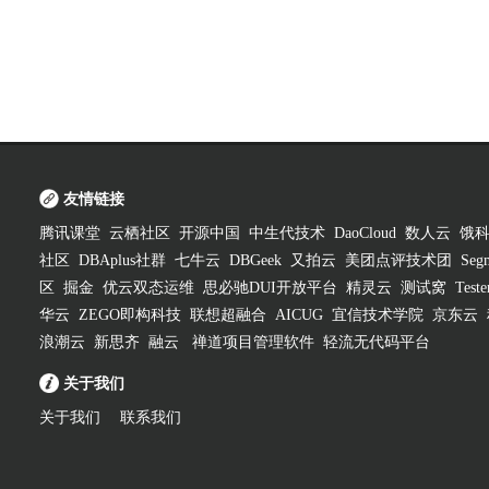
友情链接
腾讯课堂
云栖社区
开源中国
中生代技术
DaoCloud
数人云
饿
社区
DBAplus社群
七牛云
DBGeek
又拍云
美团点评技术团
Segm
区
掘金
优云双态运维
思必驰DUI开放平台
精灵云
测试窝
Test
华云
ZEGO即构科技
联想超融合
AICUG
宜信技术学院
京东云
浪潮云
新思齐
融云
禅道项目管理软件
轻流无代码平台
关于我们
关于我们
联系我们