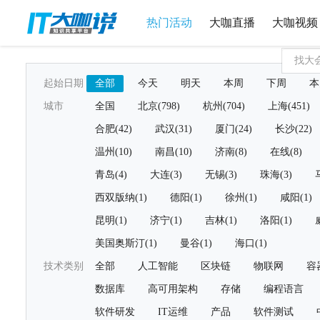
热门活动
大咖直播
大咖视频
起始日期
全部
今天
明天
本周
下周
本
城市
全国
北京(798)
杭州(704)
上海(451)
合肥(42)
武汉(31)
厦门(24)
长沙(22)
温州(10)
南昌(10)
济南(8)
在线(8)
青岛(4)
大连(3)
无锡(3)
珠海(3)
西双版纳(1)
德阳(1)
徐州(1)
咸阳(1)
昆明(1)
济宁(1)
吉林(1)
洛阳(1)
美国奥斯汀(1)
曼谷(1)
海口(1)
技术类别
全部
人工智能
区块链
物联网
容
数据库
高可用架构
存储
编程语言
软件研发
IT运维
产品
软件测试