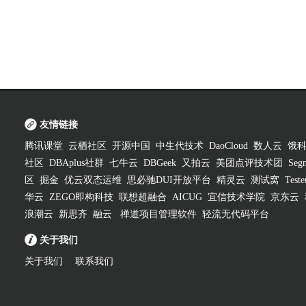
友情链接
腾讯课堂
云栖社区
开源中国
中生代技术
DaoCloud
数人云
饿
社区
DBAplus社群
七牛云
DBGeek
又拍云
美团点评技术团
Segm
区
掘金
优云双态运维
思必驰DUI开放平台
精灵云
测试窝
Test
华云
ZEGO即构科技
联想超融合
AICUG
宜信技术学院
京东云
浪潮云
新思齐
融云
禅道项目管理软件
轻流无代码平台
关于我们
关于我们
联系我们