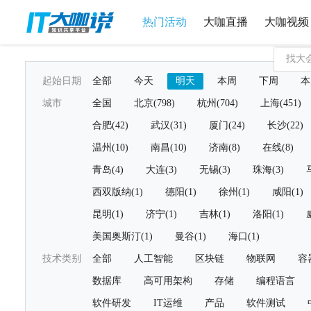
热门活动
大咖直播
大咖视频
起始日期
全部
今天
明天
本周
下周
本
城市
全国
北京(798)
杭州(704)
上海(451)
合肥(42)
武汉(31)
厦门(24)
长沙(22)
温州(10)
南昌(10)
济南(8)
在线(8)
青岛(4)
大连(3)
无锡(3)
珠海(3)
西双版纳(1)
德阳(1)
徐州(1)
咸阳(1)
昆明(1)
济宁(1)
吉林(1)
洛阳(1)
美国奥斯汀(1)
曼谷(1)
海口(1)
技术类别
全部
人工智能
区块链
物联网
容
数据库
高可用架构
存储
编程语言
软件研发
IT运维
产品
软件测试