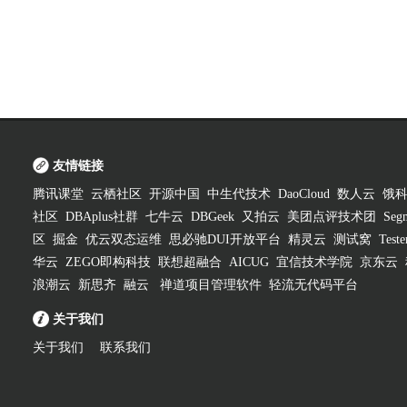
友情链接
腾讯课堂
云栖社区
开源中国
中生代技术
DaoCloud
数人云
饿
社区
DBAplus社群
七牛云
DBGeek
又拍云
美团点评技术团
Segm
区
掘金
优云双态运维
思必驰DUI开放平台
精灵云
测试窝
Test
华云
ZEGO即构科技
联想超融合
AICUG
宜信技术学院
京东云
浪潮云
新思齐
融云
禅道项目管理软件
轻流无代码平台
关于我们
关于我们
联系我们