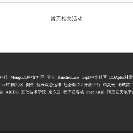
暂无相关活动
科技
MongoDB中文社区
青云
RancherLabs
Ceph中文社区
DBAplus社群
 Cloud中国社区
掘金
优云双态运维
思必驰DUI开放平台
精灵云
测试窝
合
AICUG
宜信技术学院
京东云
程序员客栈
openinstall
阿里云天池平