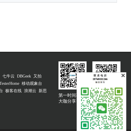
七牛云
DBGeek
又拍
TesterHome
移动观象台
台
极客在线
浪潮云
新思
第一时间获取
大咖说吐槽客服
大咖分享资讯