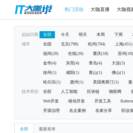
热门活动
大咖直播
大咖视
起始日期
全部
今天
明天
本周
下周
城市
全国
北京(798)
杭州(704)
上海(451)
福州(20)
在线(20)
重庆(18)
苏州(18
金华(4)
东莞(4)
青岛(4)
大连(3)
徐州(1)
咸阳(1)
黄山(1)
佛山(1)
哈尔滨(1)
惠州(1)
美国奥斯汀(1)
曼
技术类别
全部
人工智能
区块链
物联网
Web开发
移动开发
开发工具
Kubern
开源治理
名企案例
名家分享
职业
全部
最新发布