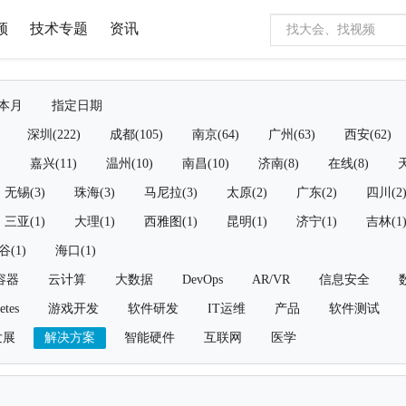
频
技术专题
资讯
本月
指定日期
深圳(222)
成都(105)
南京(64)
广州(63)
西安(62)
)
嘉兴(11)
温州(10)
南昌(10)
济南(8)
在线(8)
天
无锡(3)
珠海(3)
马尼拉(3)
太原(2)
广东(2)
四川(2
三亚(1)
大理(1)
西雅图(1)
昆明(1)
济宁(1)
吉林(1
谷(1)
海口(1)
容器
云计算
大数据
DevOps
AR/VR
信息安全
etes
游戏开发
软件研发
IT运维
产品
软件测试
发展
解决方案
智能硬件
互联网
医学