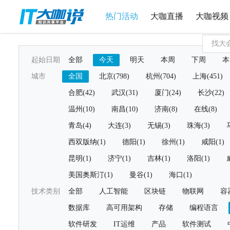
热门活动
大咖直播
大咖视频
起始日期
全部
今天
明天
本周
下周
本
城市
全国
北京(798)
杭州(704)
上海(451)
合肥(42)
武汉(31)
厦门(24)
长沙(22)
温州(10)
南昌(10)
济南(8)
在线(8)
青岛(4)
大连(3)
无锡(3)
珠海(3)
西双版纳(1)
德阳(1)
徐州(1)
咸阳(1)
昆明(1)
济宁(1)
吉林(1)
洛阳(1)
美国奥斯汀(1)
曼谷(1)
海口(1)
技术类别
全部
人工智能
区块链
物联网
容
数据库
高可用架构
存储
编程语言
软件研发
IT运维
产品
软件测试