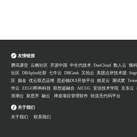
友情链接
腾讯课堂
云栖社区
开源中国
中生代技术
DaoCloud
数人云
饿
社区
DBAplus社群
七牛云
DBGeek
又拍云
美团点评技术团
Segm
区
掘金
优云双态运维
思必驰DUI开放平台
精灵云
测试窝
Test
华云
ZEGO即构科技
联想超融合
AICUG
宜信技术学院
京东云
浪潮云
新思齐
融云
禅道项目管理软件
轻流无代码平台
关于我们
关于我们
联系我们