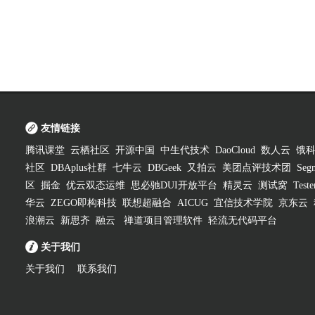
友情链接
腾讯课堂
云栖社区
开源中国
中生代技术
DaoCloud
数人云
饿
社区
DBAplus社群
七牛云
DBGeek
又拍云
美团点评技术团
Segm
区
掘金
优云双态运维
思必驰DUI开放平台
精灵云
测试窝
Test
华云
ZEGO即构科技
联想超融合
AICUG
宜信技术学院
京东云
浪潮云
新思齐
融云
禅道项目管理软件
轻流无代码平台
关于我们
关于我们
联系我们