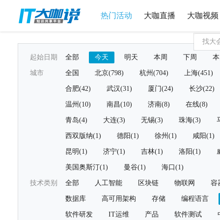
热门活动
大咖直播
大咖视频
起始日期
全部
今天
明天
本周
下周
本
城市
全国
北京(798)
杭州(704)
上海(451)
合肥(42)
武汉(31)
厦门(24)
长沙(22)
温州(10)
南昌(10)
济南(8)
在线(8)
青岛(4)
大连(3)
无锡(3)
珠海(3)
西双版纳(1)
德阳(1)
徐州(1)
咸阳(1)
昆明(1)
济宁(1)
吉林(1)
洛阳(1)
美国奥斯汀(1)
曼谷(1)
海口(1)
技术类别
全部
人工智能
区块链
物联网
容
数据库
高可用架构
存储
编程语言
软件研发
IT运维
产品
软件测试