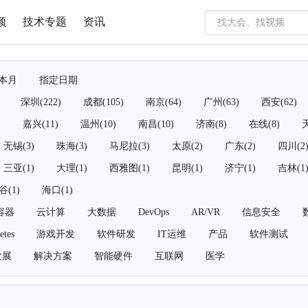
频
技术专题
资讯
本月
指定日期
深圳(222)
成都(105)
南京(64)
广州(63)
西安(62)
)
嘉兴(11)
温州(10)
南昌(10)
济南(8)
在线(8)
天
无锡(3)
珠海(3)
马尼拉(3)
太原(2)
广东(2)
四川(2
三亚(1)
大理(1)
西雅图(1)
昆明(1)
济宁(1)
吉林(1
谷(1)
海口(1)
容器
云计算
大数据
DevOps
AR/VR
信息安全
etes
游戏开发
软件研发
IT运维
产品
软件测试
发展
解决方案
智能硬件
互联网
医学