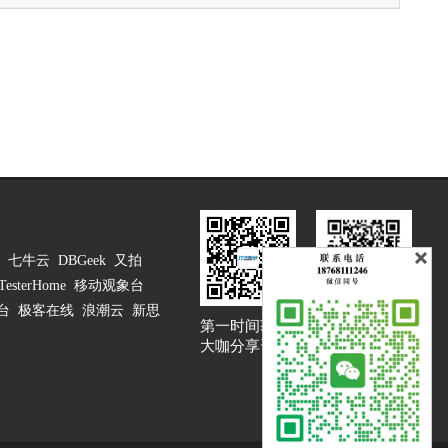
七牛云
DBGeek
又拍
TesterHome
移动观象台
台
极客在线
浪潮云
新思
第一时间获取
大咖说吐槽客服
大咖分享资讯