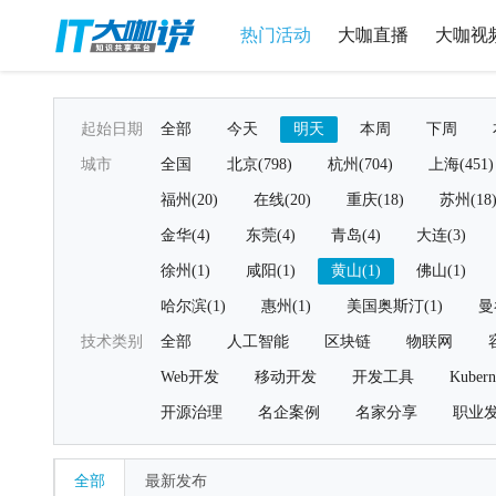
热门活动
大咖直播
大咖视
起始日期
全部
今天
明天
本周
下周
城市
全国
北京(798)
杭州(704)
上海(451)
福州(20)
在线(20)
重庆(18)
苏州(18
金华(4)
东莞(4)
青岛(4)
大连(3)
徐州(1)
咸阳(1)
黄山(1)
佛山(1)
哈尔滨(1)
惠州(1)
美国奥斯汀(1)
曼
技术类别
全部
人工智能
区块链
物联网
Web开发
移动开发
开发工具
Kubern
开源治理
名企案例
名家分享
职业
全部
最新发布