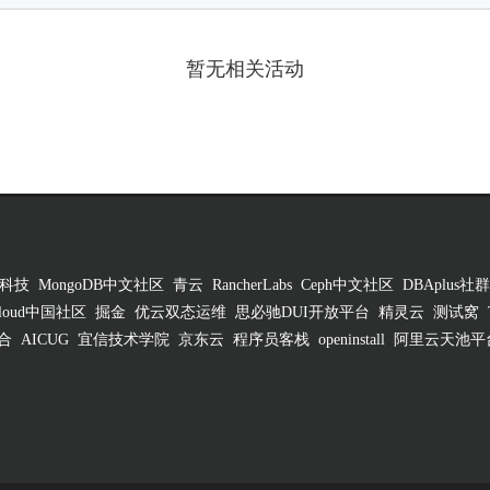
暂无相关活动
科技
MongoDB中文社区
青云
RancherLabs
Ceph中文社区
DBAplus社群
 Cloud中国社区
掘金
优云双态运维
思必驰DUI开放平台
精灵云
测试窝
合
AICUG
宜信技术学院
京东云
程序员客栈
openinstall
阿里云天池平