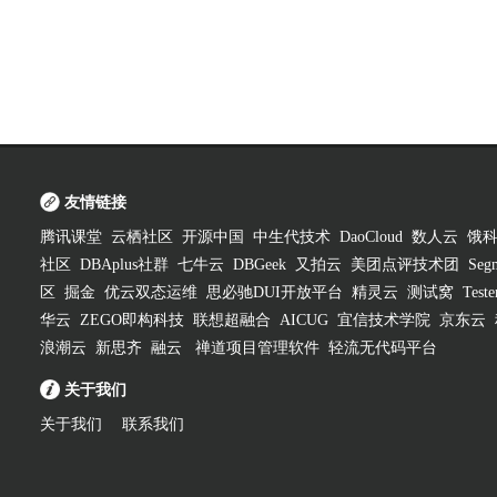
友情链接
腾讯课堂
云栖社区
开源中国
中生代技术
DaoCloud
数人云
饿
社区
DBAplus社群
七牛云
DBGeek
又拍云
美团点评技术团
Segm
区
掘金
优云双态运维
思必驰DUI开放平台
精灵云
测试窝
Test
华云
ZEGO即构科技
联想超融合
AICUG
宜信技术学院
京东云
浪潮云
新思齐
融云
禅道项目管理软件
轻流无代码平台
关于我们
关于我们
联系我们