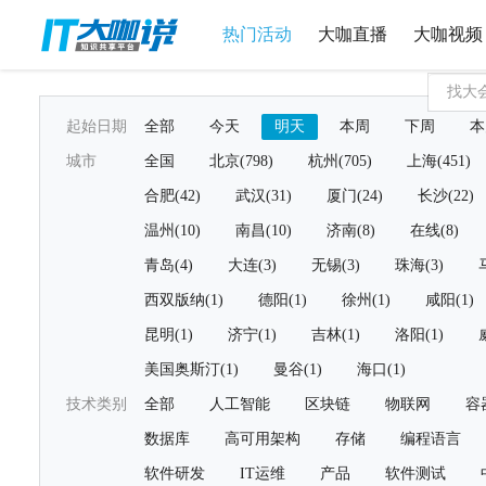
热门活动
大咖直播
大咖视频
起始日期
全部
今天
明天
本周
下周
本
城市
全国
北京(798)
杭州(705)
上海(451)
合肥(42)
武汉(31)
厦门(24)
长沙(22)
温州(10)
南昌(10)
济南(8)
在线(8)
青岛(4)
大连(3)
无锡(3)
珠海(3)
西双版纳(1)
德阳(1)
徐州(1)
咸阳(1)
昆明(1)
济宁(1)
吉林(1)
洛阳(1)
美国奥斯汀(1)
曼谷(1)
海口(1)
技术类别
全部
人工智能
区块链
物联网
容
数据库
高可用架构
存储
编程语言
软件研发
IT运维
产品
软件测试