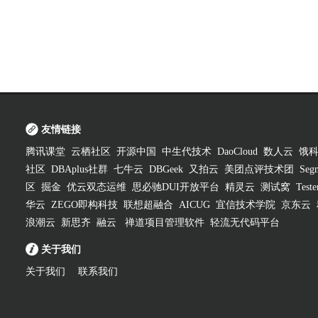
友情链接
腾讯课堂
云栖社区
开源中国
中生代技术
DaoCloud
数人云
饿
社区
DBAplus社群
七牛云
DBGeek
又拍云
美团点评技术团
Segm
区
掘金
优云双态运维
思必驰DUI开放平台
精灵云
测试窝
Test
华云
ZEGO即构科技
联想超融合
AICUG
宜信技术学院
京东云
浪潮云
新思齐
融云
禅道项目管理软件
轻流无代码平台
关于我们
关于我们
联系我们