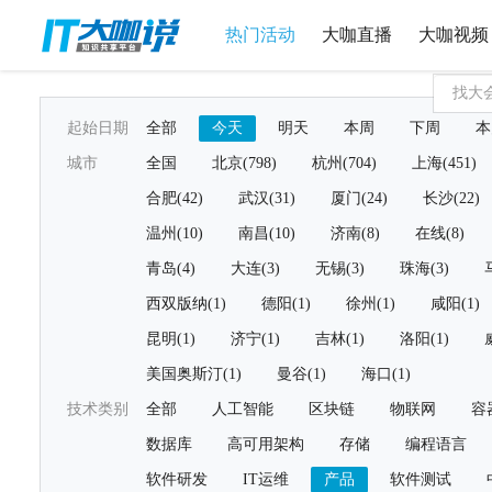
热门活动
大咖直播
大咖视频
起始日期
全部
今天
明天
本周
下周
本
城市
全国
北京(798)
杭州(704)
上海(451)
合肥(42)
武汉(31)
厦门(24)
长沙(22)
温州(10)
南昌(10)
济南(8)
在线(8)
青岛(4)
大连(3)
无锡(3)
珠海(3)
西双版纳(1)
德阳(1)
徐州(1)
咸阳(1)
昆明(1)
济宁(1)
吉林(1)
洛阳(1)
美国奥斯汀(1)
曼谷(1)
海口(1)
技术类别
全部
人工智能
区块链
物联网
容
数据库
高可用架构
存储
编程语言
软件研发
IT运维
产品
软件测试