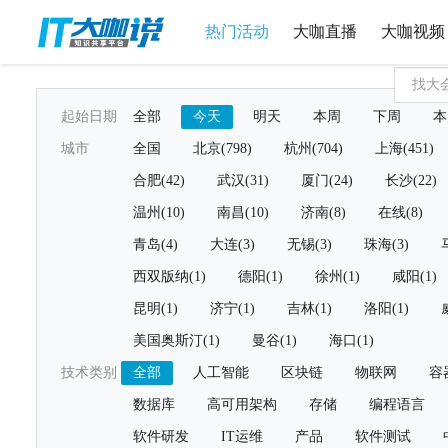
热门活动
大咖直播
大咖视频
起始日期
全部
今天
明天
本周
下周
本
城市
全国
北京(798)
杭州(704)
上海(451)
合肥(42)
武汉(31)
厦门(24)
长沙(22)
温州(10)
南昌(10)
济南(8)
在线(8)
青岛(4)
大连(3)
无锡(3)
珠海(3)
西双版纳(1)
德阳(1)
徐州(1)
咸阳(1)
昆明(1)
济宁(1)
吉林(1)
洛阳(1)
美国奥斯汀(1)
曼谷(1)
海口(1)
技术类别
全部
人工智能
区块链
物联网
容
数据库
高可用架构
存储
编程语言
软件研发
IT运维
产品
软件测试