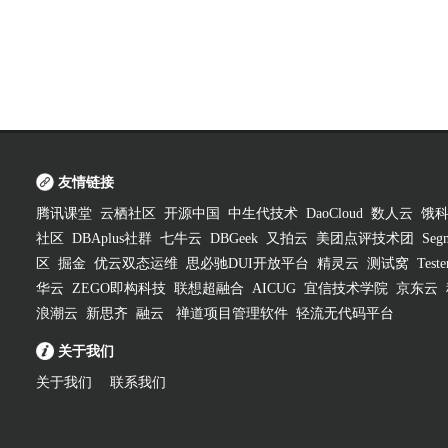
友情链接
腾讯课堂
云栖社区
开源中国
中生代技术
DaoCloud
数人云
饿
社区
DBAplus社群
七牛云
DBGeek
又拍云
美团点评技术团
Segm
区
掘金
优云双态运维
思必驰DUI开放平台
精灵云
测试窝
Test
华云
ZEGO即构科技
联想超融合
AICUG
宜信技术学院
京东云
浪潮云
新思齐
融云
禅道项目管理软件
轻流无代码平台
关于我们
关于我们
联系我们