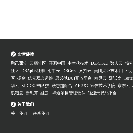
友情链接
腾讯课堂
云栖社区
开源中国
中生代技术
DaoCloud
数人云
饿
社区
DBAplus社群
七牛云
DBGeek
又拍云
美团点评技术团
Segm
区
掘金
优云双态运维
思必驰DUI开放平台
精灵云
测试窝
Test
华云
ZEGO即构科技
联想超融合
AICUG
宜信技术学院
京东云
浪潮云
新思齐
融云
禅道项目管理软件
轻流无代码平台
关于我们
关于我们
联系我们