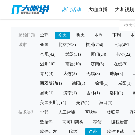
热门活动
大咖直播
大咖视频
起始日期
全部
今天
明天
本周
下周
本
城市
全国
北京(798)
杭州(704)
上海(451)
合肥(42)
武汉(31)
厦门(24)
长沙(22)
温州(10)
南昌(10)
济南(8)
在线(8)
青岛(4)
大连(3)
无锡(3)
珠海(3)
西双版纳(1)
德阳(1)
徐州(1)
咸阳(1)
昆明(1)
济宁(1)
吉林(1)
洛阳(1)
美国奥斯汀(1)
曼谷(1)
海口(1)
技术类别
全部
人工智能
区块链
物联网
容
数据库
高可用架构
存储
编程语言
软件研发
IT运维
产品
软件测试