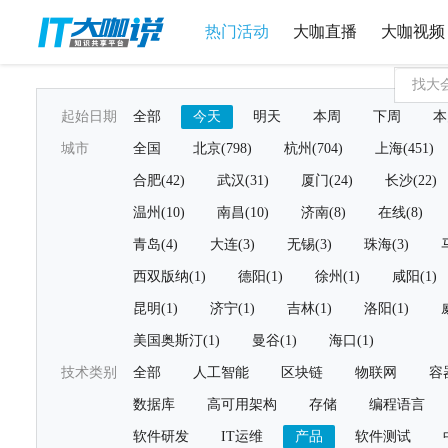
热门活动
大咖直播
大咖视频
起始日期
全部
今天
明天
本周
下周
本
城市
全国
北京(798)
杭州(704)
上海(451)
合肥(42)
武汉(31)
厦门(24)
长沙(22)
温州(10)
南昌(10)
济南(8)
在线(8)
青岛(4)
大连(3)
无锡(3)
珠海(3)
西双版纳(1)
德阳(1)
徐州(1)
咸阳(1)
昆明(1)
济宁(1)
吉林(1)
洛阳(1)
美国奥斯汀(1)
曼谷(1)
海口(1)
技术类别
全部
人工智能
区块链
物联网
容
数据库
高可用架构
存储
编程语言
软件研发
IT运维
产品
软件测试