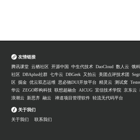
友情链接
腾讯课堂
云栖社区
开源中国
中生代技术
DaoCloud
数人云
饿
社区
DBAplus社群
七牛云
DBGeek
又拍云
美团点评技术团
Segm
区
掘金
优云双态运维
思必驰DUI开放平台
精灵云
测试窝
Test
华云
ZEGO即构科技
联想超融合
AICUG
宜信技术学院
京东云
浪潮云
新思齐
融云
禅道项目管理软件
轻流无代码平台
关于我们
关于我们
联系我们