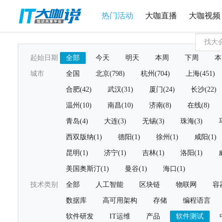
热门活动
大咖直播
大咖视频
起始日期
全部
今天
明天
本周
下周
本
城市
全国
北京(798)
杭州(704)
上海(451)
合肥(42)
武汉(31)
厦门(24)
长沙(22)
温州(10)
南昌(10)
济南(8)
在线(8)
青岛(4)
大连(3)
无锡(3)
珠海(3)
西双版纳(1)
德阳(1)
徐州(1)
咸阳(1)
昆明(1)
济宁(1)
吉林(1)
洛阳(1)
美国奥斯汀(1)
曼谷(1)
海口(1)
技术类别
全部
人工智能
区块链
物联网
容
数据库
高可用架构
存储
编程语言
软件研发
IT运维
产品
软件测试