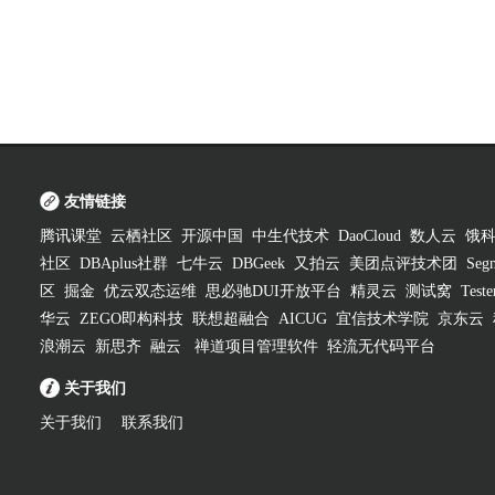
友情链接
腾讯课堂
云栖社区
开源中国
中生代技术
DaoCloud
数人云
饿
社区
DBAplus社群
七牛云
DBGeek
又拍云
美团点评技术团
Segm
区
掘金
优云双态运维
思必驰DUI开放平台
精灵云
测试窝
Test
华云
ZEGO即构科技
联想超融合
AICUG
宜信技术学院
京东云
浪潮云
新思齐
融云
禅道项目管理软件
轻流无代码平台
关于我们
关于我们
联系我们