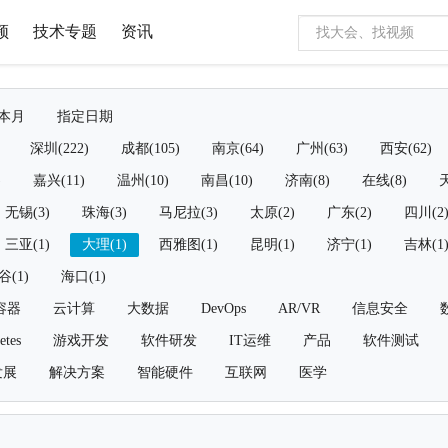
频
技术专题
资讯
本月
指定日期
深圳(222)
成都(105)
南京(64)
广州(63)
西安(62)
)
嘉兴(11)
温州(10)
南昌(10)
济南(8)
在线(8)
天
无锡(3)
珠海(3)
马尼拉(3)
太原(2)
广东(2)
四川(2
三亚(1)
大理(1)
西雅图(1)
昆明(1)
济宁(1)
吉林(1
谷(1)
海口(1)
容器
云计算
大数据
DevOps
AR/VR
信息安全
etes
游戏开发
软件研发
IT运维
产品
软件测试
发展
解决方案
智能硬件
互联网
医学