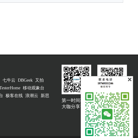
七牛云
DBGeek
又拍
TesterHome
移动观象台
台
极客在线
浪潮云
新思
第一时间获取
大咖说吐槽客服
大咖分享资讯