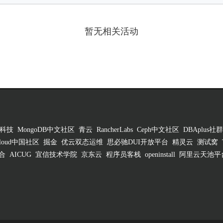
暂无相关活动
科技
MongoDB中文社区
青云
RancherLabs
Ceph中文社区
DBAplus社群
 Cloud中国社区
掘金
优云双态运维
思必驰DUI开放平台
精灵云
测试窝
合
AICUG
宜信技术学院
京东云
程序员客栈
openinstall
阿里云天池平