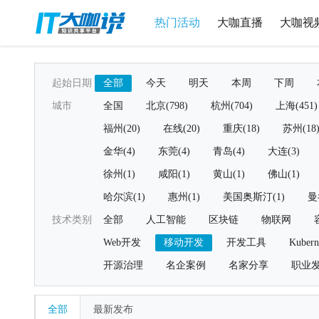
热门活动
大咖直播
大咖视
起始日期
全部
今天
明天
本周
下周
城市
全国
北京(798)
杭州(704)
上海(451)
福州(20)
在线(20)
重庆(18)
苏州(18
金华(4)
东莞(4)
青岛(4)
大连(3)
徐州(1)
咸阳(1)
黄山(1)
佛山(1)
哈尔滨(1)
惠州(1)
美国奥斯汀(1)
曼
技术类别
全部
人工智能
区块链
物联网
Web开发
移动开发
开发工具
Kubern
开源治理
名企案例
名家分享
职业
全部
最新发布