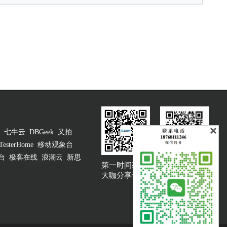
七牛云
DBGeek
又拍
TesterHome
移动观象台
台
极客在线
浪潮云
新思
第一时间获取
大咖说吐槽客服
大咖分享资讯