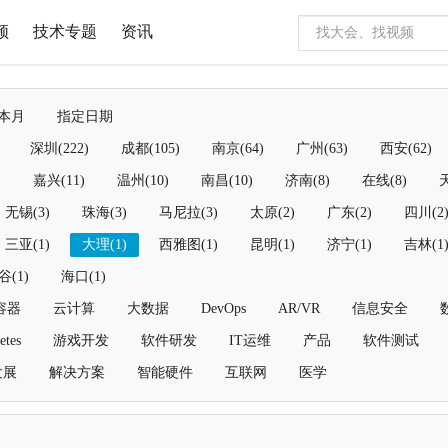
频
技术专题
资讯
本月
指定日期
深圳(222)
成都(105)
南京(64)
广州(63)
西安(62)
)
嘉兴(11)
温州(10)
南昌(10)
济南(8)
在线(8)
天
无锡(3)
珠海(3)
马尼拉(3)
太原(2)
广东(2)
四川(2
三亚(1)
大理(1)
西雅图(1)
昆明(1)
济宁(1)
吉林(1
谷(1)
海口(1)
容器
云计算
大数据
DevOps
AR/VR
信息安全
etes
游戏开发
软件研发
IT运维
产品
软件测试
发展
解决方案
智能硬件
互联网
医学