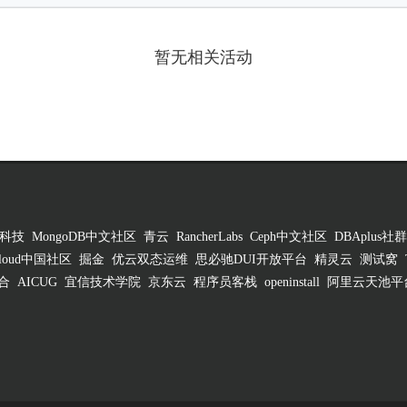
暂无相关活动
科技
MongoDB中文社区
青云
RancherLabs
Ceph中文社区
DBAplus社群
 Cloud中国社区
掘金
优云双态运维
思必驰DUI开放平台
精灵云
测试窝
合
AICUG
宜信技术学院
京东云
程序员客栈
openinstall
阿里云天池平