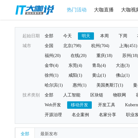
热门活动
大咖直播
大咖视
起始日期
全部
今天
明天
本周
下周
城市
全国
北京(798)
杭州(704)
上海(451)
福州(20)
在线(20)
重庆(18)
苏州(18
金华(4)
东莞(4)
青岛(4)
大连(3)
徐州(1)
咸阳(1)
黄山(1)
佛山(1)
哈尔滨(1)
惠州(1)
美国奥斯汀(1)
曼
技术类别
全部
人工智能
区块链
物联网
Web开发
移动开发
开发工具
Kubern
开源治理
名企案例
名家分享
职业
全部
最新发布