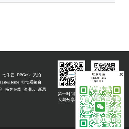
七牛云
DBGeek
又拍
TesterHome
移动观象台
台
极客在线
浪潮云
新思
第一时间获取
大咖说吐槽客服
大咖分享资讯