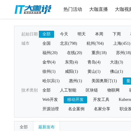
热门活动
大咖直播
大咖视
起始日期
全部
今天
明天
本周
下周
城市
全国
北京(798)
杭州(704)
上海(451)
福州(20)
在线(20)
重庆(18)
苏州(18
金华(4)
东莞(4)
青岛(4)
大连(3)
徐州(1)
咸阳(1)
黄山(1)
佛山(1)
哈尔滨(1)
惠州(1)
美国奥斯汀(1)
曼
技术类别
全部
人工智能
区块链
物联网
Web开发
移动开发
开发工具
Kubern
开源治理
名企案例
名家分享
职业
全部
最新发布