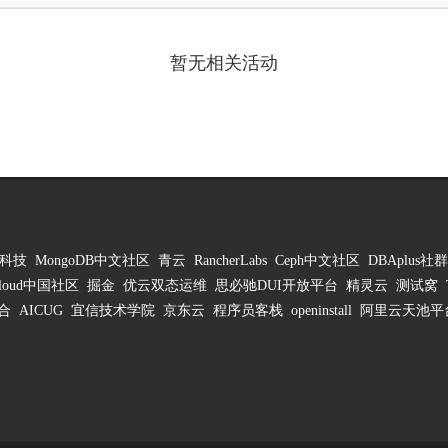
暂无相关活动
科技
MongoDB中文社区
青云
RancherLabs
Ceph中文社区
DBAplus社群
 Cloud中国社区
掘金
优云双态运维
思必驰DUI开放平台
精灵云
测试窝
合
AICUG
宜信技术学院
京东云
程序员客栈
openinstall
阿里云天池平