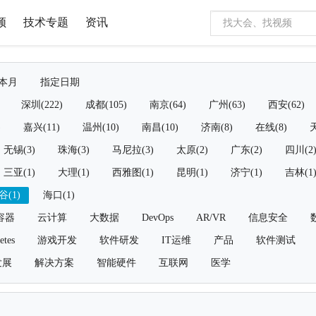
频
技术专题
资讯
本月
指定日期
深圳(222)
成都(105)
南京(64)
广州(63)
西安(62)
)
嘉兴(11)
温州(10)
南昌(10)
济南(8)
在线(8)
天
无锡(3)
珠海(3)
马尼拉(3)
太原(2)
广东(2)
四川(2
三亚(1)
大理(1)
西雅图(1)
昆明(1)
济宁(1)
吉林(1
谷(1)
海口(1)
容器
云计算
大数据
DevOps
AR/VR
信息安全
etes
游戏开发
软件研发
IT运维
产品
软件测试
发展
解决方案
智能硬件
互联网
医学