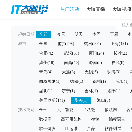
热门活动
大咖直播
大咖视频
起始日期
全部
今天
明天
本周
下周
本
城市
全国
北京(798)
杭州(704)
上海(451)
合肥(42)
武汉(31)
厦门(24)
长沙(22)
温州(10)
南昌(10)
济南(8)
在线(8)
青岛(4)
大连(3)
无锡(3)
珠海(3)
西双版纳(1)
德阳(1)
徐州(1)
咸阳(1)
昆明(1)
济宁(1)
吉林(1)
洛阳(1)
美国奥斯汀(1)
曼谷(1)
海口(1)
技术类别
全部
人工智能
区块链
物联网
容
数据库
高可用架构
存储
编程语言
软件研发
IT运维
产品
软件测试