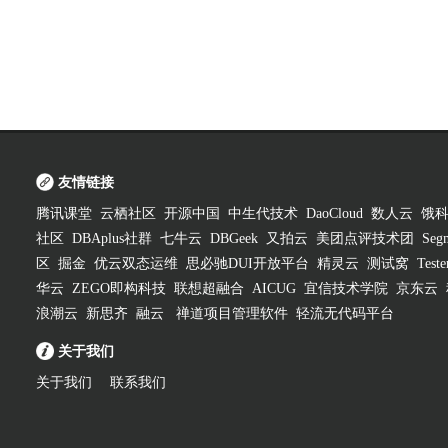
友情链接
腾讯课堂
云栖社区
开源中国
中生代技术
DaoCloud
数人云
饿
社区
DBAplus社群
七牛云
DBGeek
又拍云
美团点评技术团
Segm
区
掘金
优云双态运维
思必驰DUI开放平台
精灵云
测试窝
Test
华云
ZEGO即构科技
联想超融合
AICUG
宜信技术学院
京东云
浪潮云
新思齐
融云
禅道项目管理软件
轻流无代码平台
关于我们
关于我们
联系我们