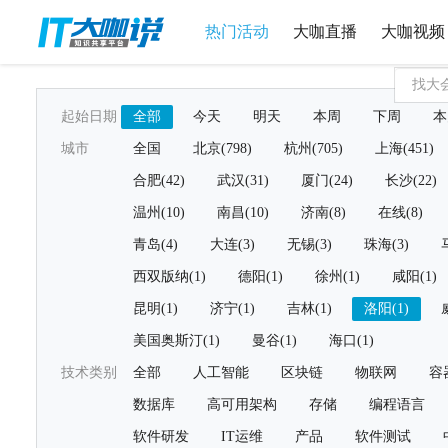
热门活动
大咖直播
大咖视频
起始日期
全部
今天
明天
本周
下周
本
城市
全国
北京(798)
杭州(705)
上海(451)
合肥(42)
武汉(31)
厦门(24)
长沙(22)
温州(10)
南昌(10)
济南(8)
在线(8)
青岛(4)
大连(3)
无锡(3)
珠海(3)
西双版纳(1)
德阳(1)
徐州(1)
咸阳(1)
昆明(1)
济宁(1)
吉林(1)
洛阳(1)
美国奥斯汀(1)
曼谷(1)
海口(1)
技术类别
全部
人工智能
区块链
物联网
容
数据库
高可用架构
存储
编程语言
软件研发
IT运维
产品
软件测试