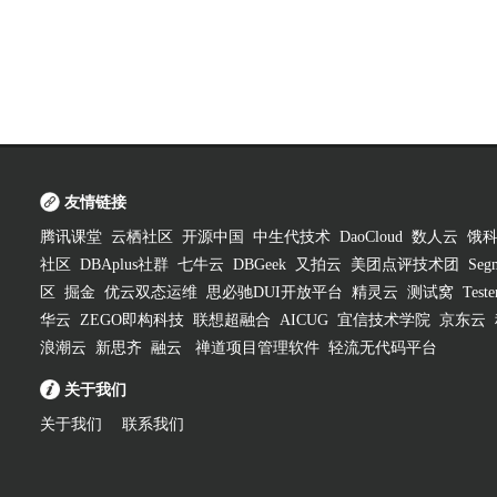
友情链接
腾讯课堂
云栖社区
开源中国
中生代技术
DaoCloud
数人云
饿
社区
DBAplus社群
七牛云
DBGeek
又拍云
美团点评技术团
Segm
区
掘金
优云双态运维
思必驰DUI开放平台
精灵云
测试窝
Test
华云
ZEGO即构科技
联想超融合
AICUG
宜信技术学院
京东云
浪潮云
新思齐
融云
禅道项目管理软件
轻流无代码平台
关于我们
关于我们
联系我们