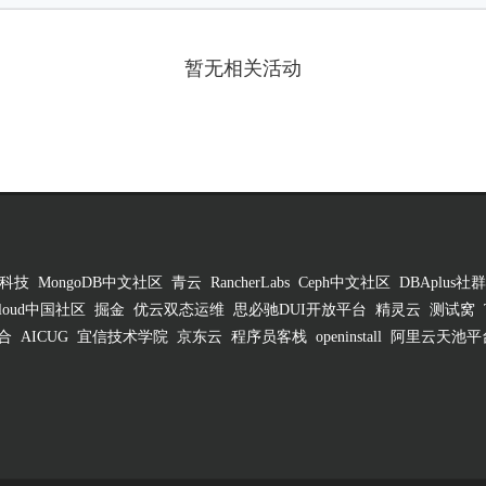
暂无相关活动
科技
MongoDB中文社区
青云
RancherLabs
Ceph中文社区
DBAplus社群
 Cloud中国社区
掘金
优云双态运维
思必驰DUI开放平台
精灵云
测试窝
合
AICUG
宜信技术学院
京东云
程序员客栈
openinstall
阿里云天池平