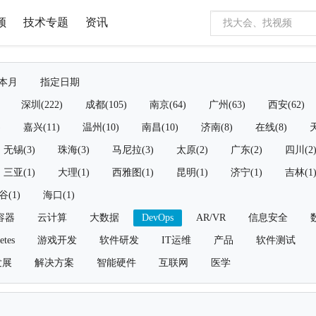
频
技术专题
资讯
本月
指定日期
深圳(222)
成都(105)
南京(64)
广州(63)
西安(62)
)
嘉兴(11)
温州(10)
南昌(10)
济南(8)
在线(8)
天
无锡(3)
珠海(3)
马尼拉(3)
太原(2)
广东(2)
四川(2
三亚(1)
大理(1)
西雅图(1)
昆明(1)
济宁(1)
吉林(1
谷(1)
海口(1)
容器
云计算
大数据
DevOps
AR/VR
信息安全
etes
游戏开发
软件研发
IT运维
产品
软件测试
发展
解决方案
智能硬件
互联网
医学