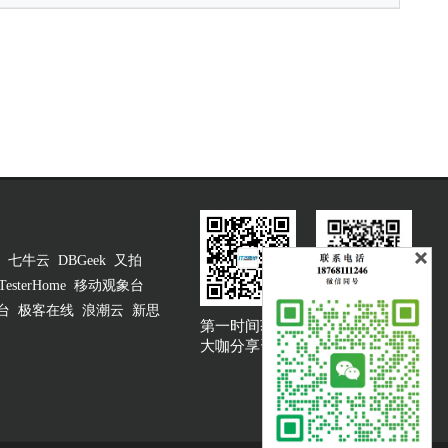
七牛云
DBGeek
又拍
TesterHome
移动观象台
台
极客在线
浪潮云
新思
第一时间获取
大咖说吐槽客服
大咖分享资讯