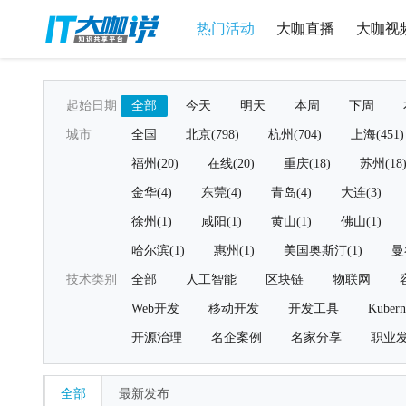
热门活动
大咖直播
大咖视
起始日期
全部
今天
明天
本周
下周
城市
全国
北京(798)
杭州(704)
上海(451)
福州(20)
在线(20)
重庆(18)
苏州(18
金华(4)
东莞(4)
青岛(4)
大连(3)
徐州(1)
咸阳(1)
黄山(1)
佛山(1)
哈尔滨(1)
惠州(1)
美国奥斯汀(1)
曼
技术类别
全部
人工智能
区块链
物联网
Web开发
移动开发
开发工具
Kubern
开源治理
名企案例
名家分享
职业
全部
最新发布