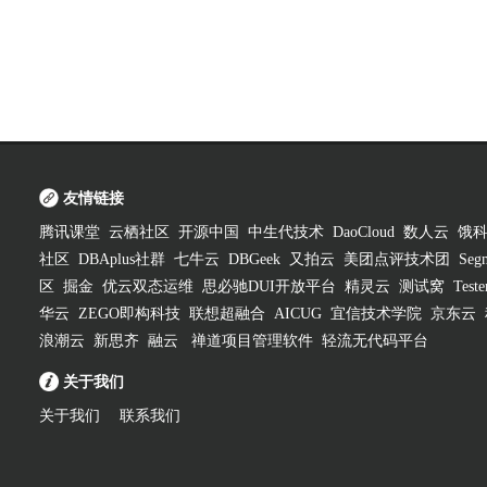
友情链接
腾讯课堂
云栖社区
开源中国
中生代技术
DaoCloud
数人云
饿
社区
DBAplus社群
七牛云
DBGeek
又拍云
美团点评技术团
Segm
区
掘金
优云双态运维
思必驰DUI开放平台
精灵云
测试窝
Test
华云
ZEGO即构科技
联想超融合
AICUG
宜信技术学院
京东云
浪潮云
新思齐
融云
禅道项目管理软件
轻流无代码平台
关于我们
关于我们
联系我们