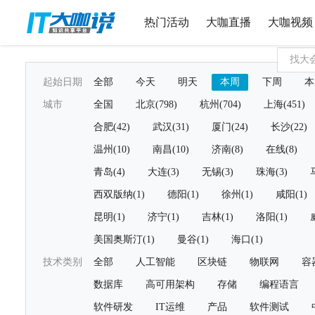
热门活动
大咖直播
大咖视频
起始日期
全部
今天
明天
本周
下周
本
城市
全国
北京(798)
杭州(704)
上海(451)
合肥(42)
武汉(31)
厦门(24)
长沙(22)
温州(10)
南昌(10)
济南(8)
在线(8)
青岛(4)
大连(3)
无锡(3)
珠海(3)
西双版纳(1)
德阳(1)
徐州(1)
咸阳(1)
昆明(1)
济宁(1)
吉林(1)
洛阳(1)
美国奥斯汀(1)
曼谷(1)
海口(1)
技术类别
全部
人工智能
区块链
物联网
容
数据库
高可用架构
存储
编程语言
软件研发
IT运维
产品
软件测试