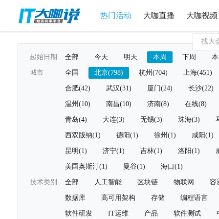
热门活动
大咖直播
大咖视频
起始日期
全部
今天
明天
本周
下周
本
城市
全国
北京(798)
杭州(704)
上海(451)
合肥(42)
武汉(31)
厦门(24)
长沙(22)
温州(10)
南昌(10)
济南(8)
在线(8)
青岛(4)
大连(3)
无锡(3)
珠海(3)
西双版纳(1)
德阳(1)
徐州(1)
咸阳(1)
昆明(1)
济宁(1)
吉林(1)
洛阳(1)
美国奥斯汀(1)
曼谷(1)
海口(1)
技术类别
全部
人工智能
区块链
物联网
容
数据库
高可用架构
存储
编程语言
软件研发
IT运维
产品
软件测试