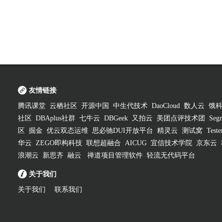
友情链接
腾讯课堂
云栖社区
开源中国
中生代技术
DaoCloud
数人云
饿
社区
DBAplus社群
七牛云
DBGeek
又拍云
美团点评技术团
Segm
区
掘金
优云双态运维
思必驰DUI开放平台
精灵云
测试窝
Test
华云
ZEGO即构科技
联想超融合
AICUG
宜信技术学院
京东云
浪潮云
新思齐
融云
禅道项目管理软件
轻流无代码平台
关于我们
关于我们
联系我们