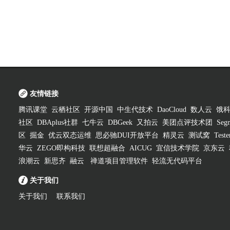
友情链接
腾讯课堂
云栖社区
开源中国
中生代技术
DaoCloud
数人云
饿
社区
DBAplus社群
七牛云
DBGeek
又拍云
美团点评技术团
Segm
区
掘金
优云双态运维
思必驰DUI开放平台
精灵云
测试窝
Test
华云
ZEGO即构科技
联想超融合
AICUG
宜信技术学院
京东云
浪潮云
新思齐
融云
禅道项目管理软件
轻流无代码平台
关于我们
关于我们
联系我们