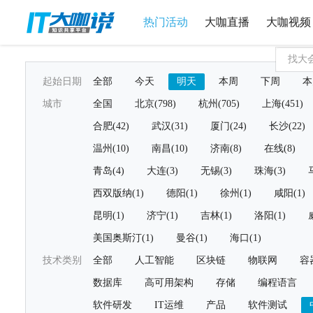
热门活动
大咖直播
大咖视频
起始日期
全部
今天
明天
本周
下周
本
城市
全国
北京(798)
杭州(705)
上海(451)
合肥(42)
武汉(31)
厦门(24)
长沙(22)
温州(10)
南昌(10)
济南(8)
在线(8)
青岛(4)
大连(3)
无锡(3)
珠海(3)
西双版纳(1)
德阳(1)
徐州(1)
咸阳(1)
昆明(1)
济宁(1)
吉林(1)
洛阳(1)
美国奥斯汀(1)
曼谷(1)
海口(1)
技术类别
全部
人工智能
区块链
物联网
容
数据库
高可用架构
存储
编程语言
软件研发
IT运维
产品
软件测试