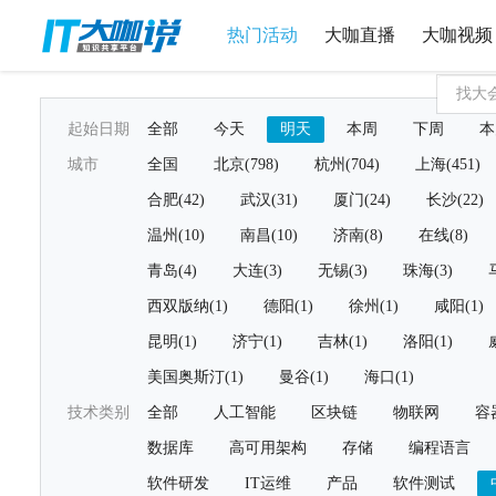
热门活动
大咖直播
大咖视频
起始日期
全部
今天
明天
本周
下周
本
城市
全国
北京(798)
杭州(704)
上海(451)
合肥(42)
武汉(31)
厦门(24)
长沙(22)
温州(10)
南昌(10)
济南(8)
在线(8)
青岛(4)
大连(3)
无锡(3)
珠海(3)
西双版纳(1)
德阳(1)
徐州(1)
咸阳(1)
昆明(1)
济宁(1)
吉林(1)
洛阳(1)
美国奥斯汀(1)
曼谷(1)
海口(1)
技术类别
全部
人工智能
区块链
物联网
容
数据库
高可用架构
存储
编程语言
软件研发
IT运维
产品
软件测试