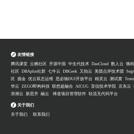
友情链接
腾讯课堂
云栖社区
开源中国
中生代技术
DaoCloud
数人云
饿
社区
DBAplus社群
七牛云
DBGeek
又拍云
美团点评技术团
Segm
区
掘金
优云双态运维
思必驰DUI开放平台
精灵云
测试窝
Test
华云
ZEGO即构科技
联想超融合
AICUG
宜信技术学院
京东云
浪潮云
新思齐
融云
禅道项目管理软件
轻流无代码平台
关于我们
关于我们
联系我们