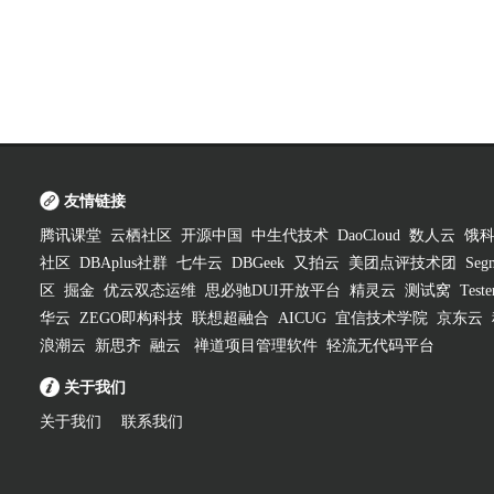
友情链接
腾讯课堂
云栖社区
开源中国
中生代技术
DaoCloud
数人云
饿
社区
DBAplus社群
七牛云
DBGeek
又拍云
美团点评技术团
Segm
区
掘金
优云双态运维
思必驰DUI开放平台
精灵云
测试窝
Test
华云
ZEGO即构科技
联想超融合
AICUG
宜信技术学院
京东云
浪潮云
新思齐
融云
禅道项目管理软件
轻流无代码平台
关于我们
关于我们
联系我们