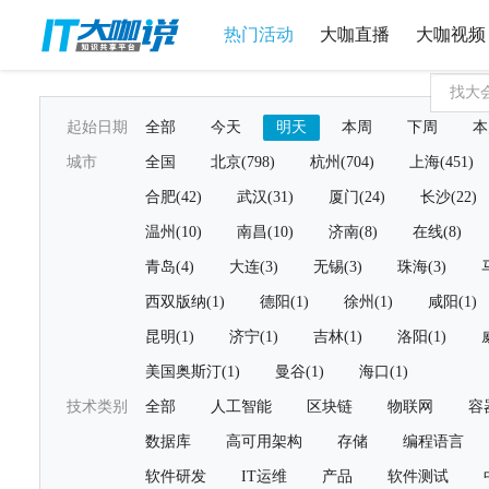
热门活动
大咖直播
大咖视频
起始日期
全部
今天
明天
本周
下周
本
城市
全国
北京(798)
杭州(704)
上海(451)
合肥(42)
武汉(31)
厦门(24)
长沙(22)
温州(10)
南昌(10)
济南(8)
在线(8)
青岛(4)
大连(3)
无锡(3)
珠海(3)
西双版纳(1)
德阳(1)
徐州(1)
咸阳(1)
昆明(1)
济宁(1)
吉林(1)
洛阳(1)
美国奥斯汀(1)
曼谷(1)
海口(1)
技术类别
全部
人工智能
区块链
物联网
容
数据库
高可用架构
存储
编程语言
软件研发
IT运维
产品
软件测试